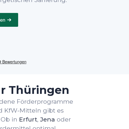
gen
ür Thüringen
iedene Förderprogramme
 KfW-Mitteln gibt es
 Ob in
Erfurt
,
Jena
oder
rdermittel optimal