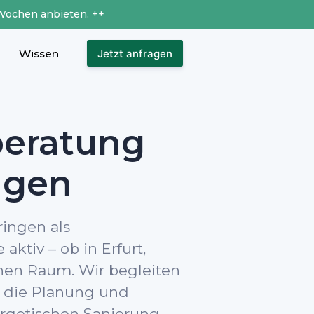
Wochen anbieten. ++
Wissen
Jetzt anfragen
beratung
ngen
ringen als
 aktiv – ob in Erfurt,
hen Raum. Wir begleiten
h die Planung und
rgetischen Sanierung.