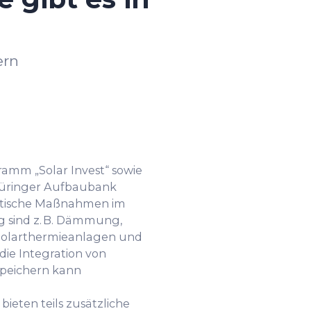
ern
amm „Solar Invest“ sowie
hüringer Aufbaubank
etische Maßnahmen im
g sind z. B. Dämmung,
Solarthermieanlagen und
ie Integration von
speichern kann
bieten teils zusätzliche