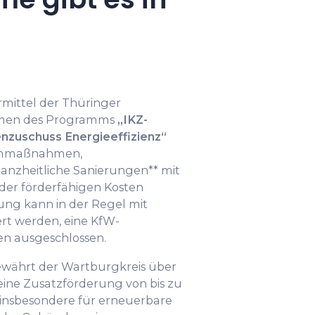
mittel der Thüringer
hmen des Programms
„IKZ-
enzuschuss Energieeffizienz“
ämmmaßnahmen,
anzheitliche Sanierungen** mit
 der förderfähigen Kosten
ung kann in der Regel mit
t werden, eine KfW-
en ausgeschlossen.
ährt der Wartburgkreis über
 eine Zusatzförderung von bis zu
, insbesondere für erneuerbare