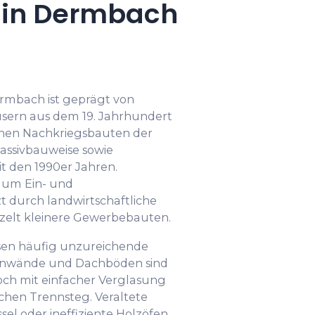
 in Dermbach
rmbach ist geprägt von
usern aus dem 19. Jahrhundert
ichen Nachkriegsbauten der
Massivbauweise sowie
t den 1990er Jahren.
h um Ein- und
t durch landwirtschaftliche
elt kleinere Gewerbebauten.
isen häufig unzureichende
nwände und Dachböden sind
ch mit einfacher Verglasung
hen Trennsteg. Veraltete
el oder ineffiziente Holzöfen