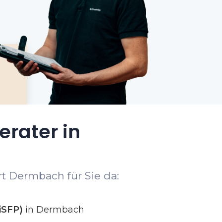
erater in
t Dermbach für Sie da:
iSFP)
in Dermbach