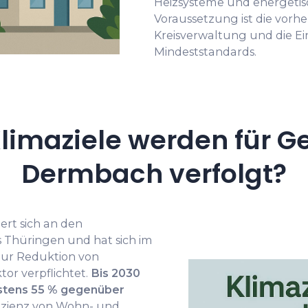
Heizsysteme und energeti
Voraussetzung ist die vorh
Kreisverwaltung und die E
Mindeststandards.
limaziele werden für G
Dermbach verfolgt?
rt sich an den
s Thüringen und hat sich im
ur Reduktion von
or verpflichtet.
Bis 2030
estens 55 % gegenüber
izienz von Wohn- und