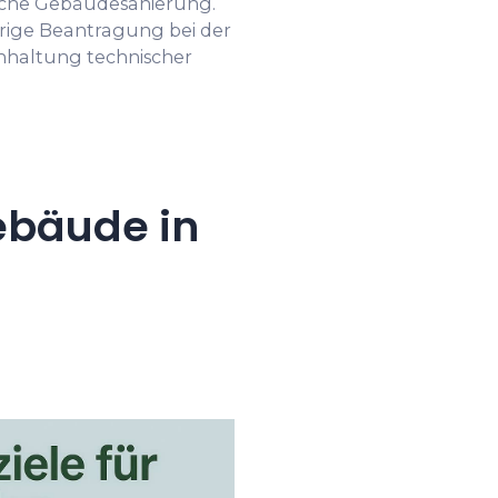
sche Gebäudesanierung.
erige Beantragung bei der
inhaltung technischer
ebäude in