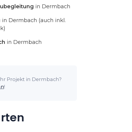
ubegleitung
in Dermbach
g
in Dermbach (auch inkl.
k)
ch
in Dermbach
Ihr Projekt in Dermbach?
an
!
arten