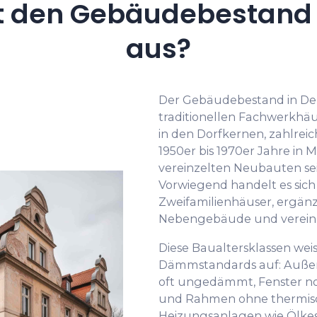
t den Gebäudebestand
aus?
Der Gebäudebestand in De
traditionellen Fachwerkhä
in den Dorfkernen, zahlre
1950er bis 1970er Jahre in 
vereinzelten Neubauten sei
Vorwiegend handelt es sic
Zweifamilienhäuser, ergänz
Nebengebäude und vereinz
Diese Baualtersklassen we
Dämmstandards auf: Auße
oft ungedämmt, Fenster no
und Rahmen ohne thermisc
Heizungsanlagen wie Ölkess