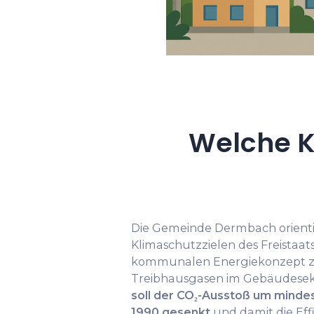
Welche K
Die Gemeinde Dermbach orientie
Klimaschutzzielen des Freistaat
kommunalen Energiekonzept z
Treibhausgasen im Gebäudesekt
soll der CO₂-Ausstoß um mind
1990 gesenkt
und damit die Eff