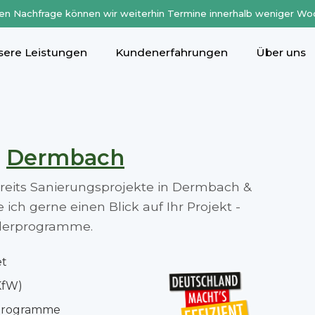
en Nachfrage können wir weiterhin Termine innerhalb weniger Wo
sere Leistungen
Kundenerfahrungen
Über uns
n
Dermbach
bereits Sanierungsprojekte in Dermbach &
ch gerne einen Blick auf Ihr Projekt -
rderprogramme.
et
KfW)
rprogramme