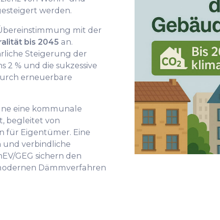
esteigert werden.
 Übereinstimmung mit der
alität bis 2045
an.
hrliche Steigerung der
 2 % und die sukzessive
durch erneuerbare
une eine kommunale
, begleitet von
n für Eigentümer. Eine
n
und verbindliche
nEV/GEG sichern den
 modernen Dämmverfahren