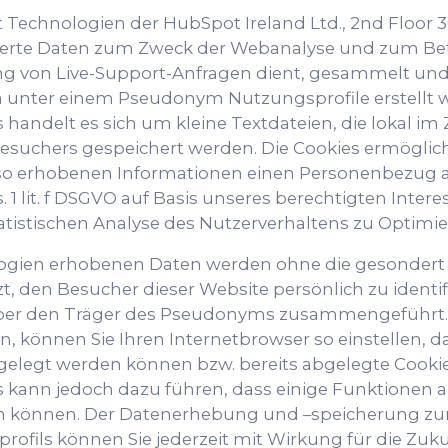
 Technologien der HubSpot Ireland Ltd., 2nd Floor 30
sierte Daten zum Zweck der Webanalyse und zum Bet
g von Live-Support-Anfragen dient, gesammelt und 
 unter einem Pseudonym Nutzungsprofile erstellt w
 handelt es sich um kleine Textdateien, die lokal i
besuchers gespeichert werden. Die Cookies ermögli
 so erhobenen Informationen einen Personenbezug au
1 lit. f DSGVO auf Basis unseres berechtigten Interes
tistischen Analyse des Nutzerverhaltens zu Optimi
ogien erhobenen Daten werden ohne die gesondert 
, den Besucher dieser Website persönlich zu identif
er den Träger des Pseudonyms zusammengeführt. 
 können Sie Ihren Internetbrowser so einstellen, d
legt werden können bzw. bereits abgelegte Cookie
 kann jedoch dazu führen, dass einige Funktionen a
n können. Der Datenerhebung und –speicherung zum
ofils können Sie jederzeit mit Wirkung für die Zuk