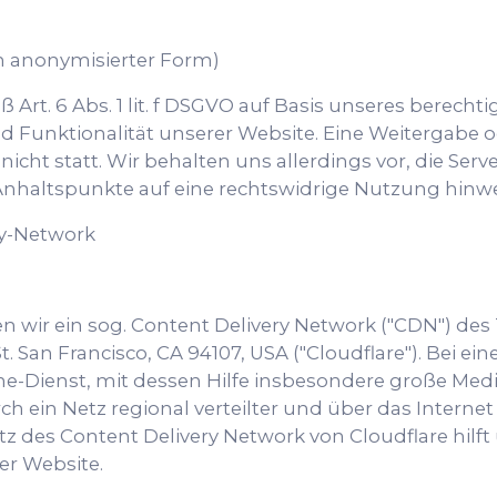
in anonymisierter Form)
 Art. 6 Abs. 1 lit. f DSGVO auf Basis unseres berechti
nd Funktionalität unserer Website. Eine Weitergabe 
cht statt. Wir behalten uns allerdings vor, die Serve
Anhaltspunkte auf eine rechtswidrige Nutzung hinwe
ry-Network
 wir ein sog. Content Delivery Network ("CDN") des 
St. San Francisco, CA 94107, USA ("Cloudflare"). Bei 
e-Dienst, mit dessen Hilfe insbesondere große Medie
rch ein Netz regional verteilter und über das Intern
tz des Content Delivery Network von Cloudflare hilf
r Website.