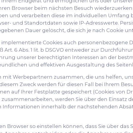
uf Ihrem Endgerät und ermöglichen uns oder unser
 Ihren Browser beim nächsten Besuch wiederzuerkenn
ben und verarbeiten diese im individuellen Umfang
ser- und Standortdaten sowie IP-Adresswerte. Pers
egebenen Dauer gelöscht, die sich je nach Cookie un
s implementierte Cookies auch personenbezogene Da
ß Art. 6 Abs. 1 lit. b DSGVO entweder zur Durchfüh
 Wahrung unserer berechtigten Interessen an der best
eundlichen und effektiven Ausgestaltung des Seite
 mit Werbepartnern zusammen, die uns helfen, unse
u diesem Zweck werden für diesen Fall bei Ihrem Be
n auf Ihrer Festplatte gespeichert (Cookies von Dri
zusammenarbeiten, werden Sie über den Einsatz de
 Informationen innerhalb der nachstehenden Absät
hren Browser so einstellen können, dass Sie über das 