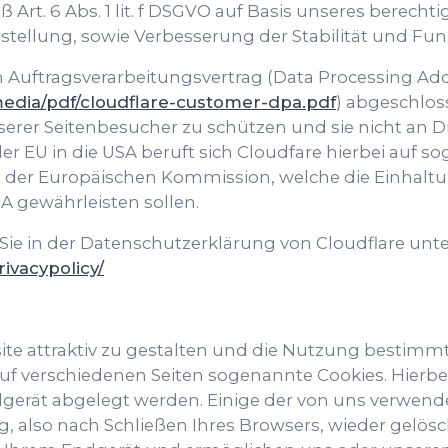
Art. 6 Abs. 1 lit. f DSGVO auf Basis unseres berechti
tstellung, sowie Verbesserung der Stabilität und Fun
n Auftragsverarbeitungsvertrag (Data Processing A
media/pdf/cloudflare-customer-dpa.pdf
) abgeschlos
nserer Seitenbesucher zu schützen und sie nicht an Dr
 EU in die USA beruft sich Cloudfare hierbei auf sog
 der Europäischen Kommission, welche die Einhalt
A gewährleisten sollen.
Sie in der Datenschutzerklärung von Cloudflare unte
ivacypolicy/
e attraktiv zu gestalten und die Nutzung bestimm
f verschiedenen Seiten sogenannte Cookies. Hierbei
ndgerät abgelegt werden. Einige der von uns verwen
 also nach Schließen Ihres Browsers, wieder gelösch