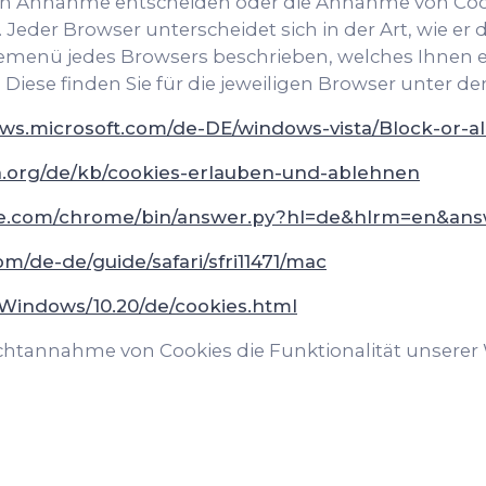
en Annahme entscheiden oder die Annahme von Cook
Jeder Browser unterscheidet sich in der Art, wie er 
lfemenü jedes Browsers beschrieben, welches Ihnen erl
Diese finden Sie für die jeweiligen Browser unter de
ows.microsoft.com/de-DE/windows-vista/Block-or-a
la.org/de/kb/cookies-erlauben-und-ablehnen
gle.com/chrome/bin/answer.py?hl=de&hlrm=en&an
om/de-de/guide/safari/sfri11471/mac
/Windows/10.20/de/cookies.html
Nichtannahme von Cookies die Funktionalität unserer