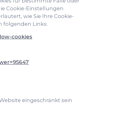
ies für bestimmte Fälle oder
die Cookie-Einstellungen
äutert, wie Sie Ihre Cookie-
n folgenden Links:
llow-cookies
swer=95647
 Website eingeschränkt sein