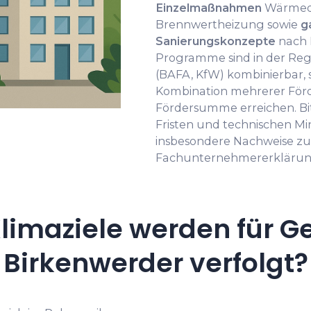
Einzelmaßnahmen
Wärmed
Brennwertheizung sowie
g
Sanierungskonzepte
nach 
Programme sind in der Re
(BAFA, KfW) kombinierbar, s
Kombination mehrerer För
Fördersumme erreichen. Bit
Fristen und technischen M
insbesondere Nachweise z
Fachunternehmererklärun
limaziele werden für G
Birkenwerder verfolgt?