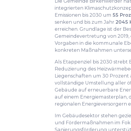
Die Gemeinde Birkenwerder hat
integrierten Klimaschutzkonzept
Emissionen bis 2030 um
55 Pro
senken und bis zum Jahr
2045 K
erreichen. Grundlage ist der Be
Gemeindevertretung von 2019, 
Vorgaben in die kommunale Eb
konkreten Maßnahmen unterse
Als Etappenziel bis 2030 strebt
Reduzierung des Heizwärmebe
Liegenschaften um 30 Prozent an
vollständige Umstellung aller ö
Gebäude auf erneuerbare Energ
auf einem Energiemasterplan, d
regionalen Energieversorgern e
Im Gebäudesektor stehen gezi
und Fördermaßnahmen im Fok
Sanierungsförderung unterstüt