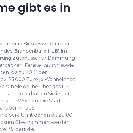
e gibt es in
entümer in Birkenwerder über
andes Brandenburg (ILB) im
rung
Zuschüsse für Dämmung
erdecken, Fenstertausch sowie
en; bis zu 40 % der
x. 25.000 Euro je Wohneinheit,
ichen Sie online über das ILB-
bescheide erhalten Sie in der
bis acht Wochen. Die Stadt
darüber hinaus
e bereit, mit denen bis zu 80
skosten übernommen werden.
el fördert die