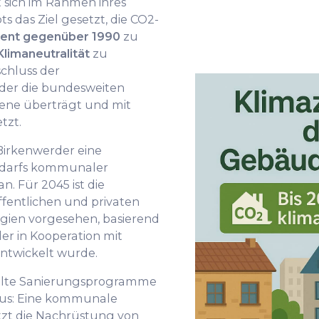
 sich im Rahmen ihres
s das Ziel gesetzt, die CO2-
zent gegenüber 1990
zu
limaneutralität
zu
schluss der
der die bundesweiten
ene überträgt und mit
tzt.
 Birkenwerder eine
darfs kommunaler
. Für 2045 ist die
ffentlichen und privaten
ien vorgesehen, basierend
er in Kooperation mit
ntwickelt wurde.
elte Sanierungsprogramme
us: Eine kommunale
zt die Nachrüstung von