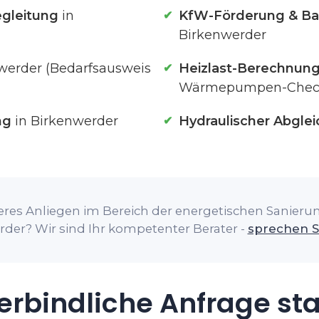
gleitung
in
KfW-Förderung & Ba
Birkenwerder
werder (Bedarfsausweis
Heizlast-Berechnun
Wärmepumpen-Chec
ng
in Birkenwerder
Hydraulischer Abglei
res Anliegen im Bereich der energetischen Sanierung
der? Wir sind Ihr kompetenter Berater -
sprechen S
rbindliche Anfrage st