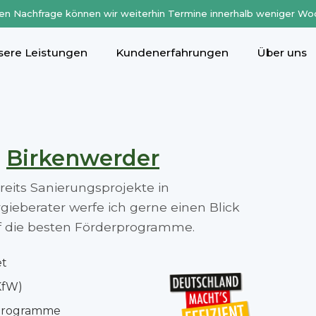
en Nachfrage können wir weiterhin Termine innerhalb weniger Wo
sere Leistungen
Kundenerfahrungen
Über uns
n
Birkenwerder
ereits Sanierungsprojekte in
ieberater werfe ich gerne einen Blick
auf die besten Förderprogramme.
et
KfW)
rprogramme