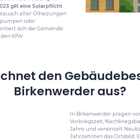
023 gilt eine Solarpflicht
stausch alter Ölheizungen
epumpen oder
ntiert sich die Gemeinde
n den KfW-
ichnet den Gebäudebes
Birkenwerder aus?
In Birkenwerder prägen vo
Vorkriegszeit, Nachkriegsba
Jahre und vereinzelt Neuba
Jahrzehnten das Ortsbild. 