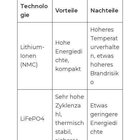
Technolo
Vorteile
Nachteile
gie
Höheres
Temperat
Hohe
Lithium-
urverhalte
Energiedi
Ionen
n, etwas
chte,
(NMC)
höheres
kompakt
Brandrisik
o
Sehr hohe
Zyklenza
Etwas
hl,
geringere
LiFePO4
thermisch
Energiedi
stabil,
chte