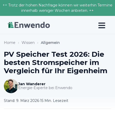
++ Trotz der hohen Nachfrage können wir weiterhin Termine
innerhalb weniger Wochen anbieten. ++
Home
›
Wissen
›
Allgemein
PV Speicher Test 2026: Die
besten Stromspeicher im
Vergleich für Ihr Eigenheim
Jan Wanderer
Energie-Experte bei Enwendo
Stand:
9. März 2026
•
15 Min. Lesezeit