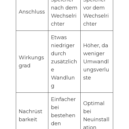
nach dem
vor dem
Anschluss
Wechselri
Wechselri
chter
chter
Etwas
niedriger
Höher, da
durch
weniger
Wirkungs
zusätzlich
Umwandl
grad
e
ungsverlu
Wandlun
ste
g
Einfacher
Optimal
bei
Nachrüst
bei
bestehen
barkeit
Neuinstall
den
ation