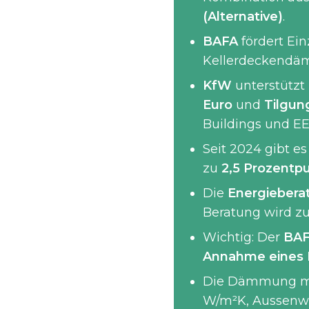
(Alternative)
.
BAFA
fördert E
Kellerdeckend
KfW
unterstützt
Euro
und
Tilgun
Buildings und EE
Seit 2024 gibt e
zu
2,5 Prozentpu
Die
Energieberat
Beratung wird z
Wichtig: Der
BAF
Annahme eines
Die Dämmung 
W/m²K, Aussenwa