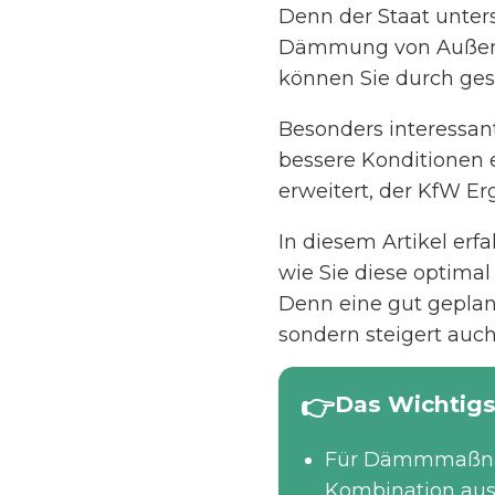
Denn der Staat unter
Dämmung von Außenw
können Sie durch ges
Besonders interessan
bessere Konditionen 
erweitert, der KfW Er
In diesem Artikel erf
wie Sie diese optima
Denn eine gut gepla
sondern steigert auch
Das Wichtigs
Für Dämmmaßna
Kombination au