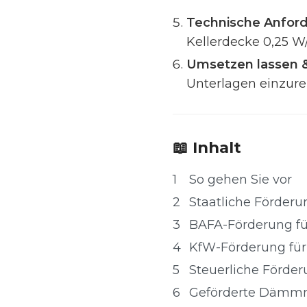
Technische Anford
Kellerdecke 0,25 
Umsetzen lassen 
Unterlagen einzure
📖 Inhalt
1
So gehen Sie vor
2
Staatliche Förder
3
BAFA-Förderung f
4
KfW-Förderung 
5
Steuerliche Förde
6
Geförderte Dämm