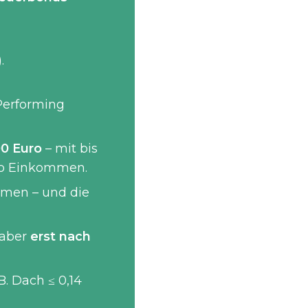
).
-Performing
00 Euro
– mit bis
ro Einkommen.
hmen – und die
 aber
erst nach
 B. Dach ≤ 0,14