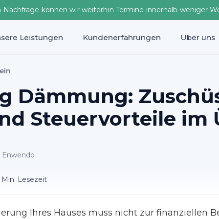
n Nachfrage können wir weiterhin Termine innerhalb weniger W
sere Leistungen
Kundenerfahrungen
Über uns
ein
ng Dämmung: Zuschüs
nd Steuervorteile im 
ei Enwendo
 Min. Lesezeit
ierung Ihres Hauses muss nicht zur finanziellen 