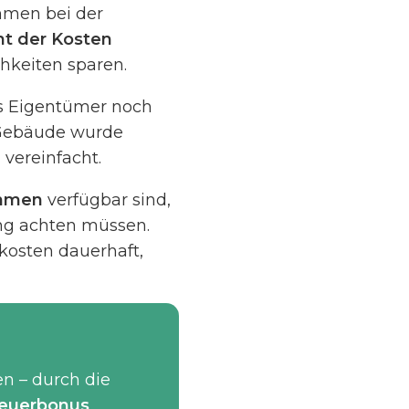
mmen bei der
nt der Kosten
hkeiten sparen.
ls Eigentümer noch
e Gebäude wurde
 vereinfacht.
ahmen
verfügbar sind,
ung achten müssen.
osten dauerhaft,
en – durch die
euerbonus