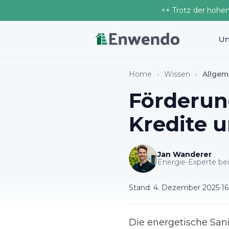
++ Trotz der hohe
Un
Home
›
Wissen
›
Allgem
Förderu
Kredite u
Jan Wanderer
Energie-Experte b
Stand:
4. Dezember 2025
•
16
Die energetische San