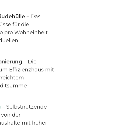
äudehülle
– Das
sse für die
ro pro Wohneinheit
duellen
anierung
– Die
um Effizienzhaus mit
rreichtem
reditsumme
g
– Selbstnutzende
 von der
aushalte mit hoher