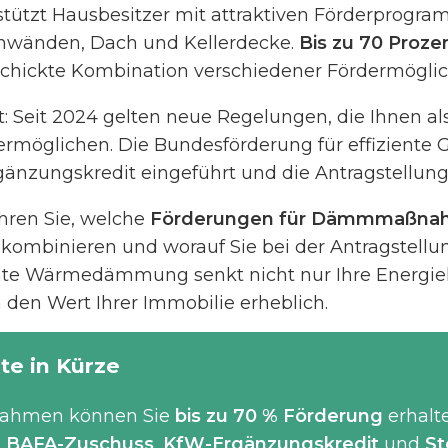
stützt Hausbesitzer mit attraktiven Förderprogra
änden, Dach und Kellerdecke.
Bis zu 70 Proze
chickte Kombination verschiedener Fördermöglic
t: Seit 2024 gelten neue Regelungen, die Ihnen a
ermöglichen. Die Bundesförderung für effizient
gänzungskredit eingeführt und die Antragstellung
ahren Sie, welche
Förderungen für Dämmmaßn
l kombinieren und worauf Sie bei der Antragstell
nte Wärmedämmung senkt nicht nur Ihre Energiek
 den Wert Ihrer Immobilie erheblich.
te in Kürze
hmen können Sie
bis zu 70 % Förderung
erhalt
s
BAFA-Zuschuss
,
KfW-Ergänzungskredit
und
St