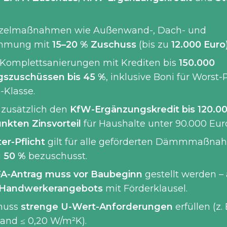
inzelmaßnahmen wie Außenwand-, Dach- und
ämmung mit
15–20 % Zuschuss
(bis zu
12.000 Euro
 Komplettsanierungen mit Krediten bis
150.000
gszuschüssen bis 45 %
, inklusive Boni für Worst
-Klasse.
s zusätzlich den
KfW-Ergänzungskredit bis 120.0
nkten Zinsvorteil
für Haushalte unter 90.000 Eu
er-Pflicht
gilt für alle geförderten Dämmmaßna
u
50 %
bezuschusst.
A-Antrag muss vor Baubeginn
gestellt werden –
 Handwerkerangebots
mit Förderklausel.
muss
strenge U-Wert-Anforderungen
erfüllen (z.
nd ≤ 0,20 W/m²K).