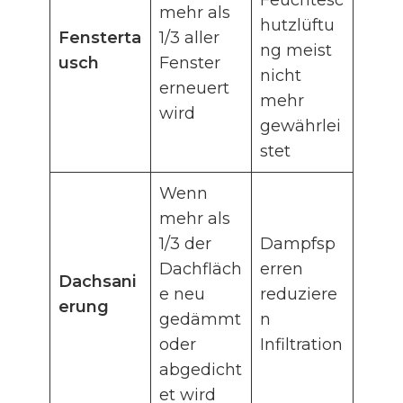
Feuchtesc
mehr als
hutzlüftu
Fensterta
1/3 aller
ng meist
usch
Fenster
nicht
erneuert
mehr
wird
gewährlei
stet
Wenn
mehr als
1/3 der
Dampfsp
Dachfläch
erren
Dachsani
e neu
reduziere
erung
gedämmt
n
oder
Infiltration
abgedicht
et wird