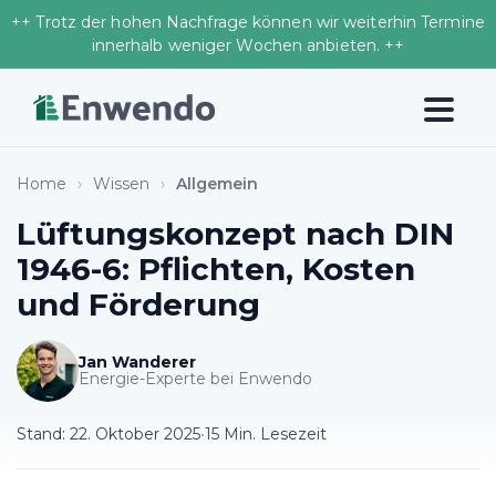
++ Trotz der hohen Nachfrage können wir weiterhin Termine
innerhalb weniger Wochen anbieten. ++
Home
›
Wissen
›
Allgemein
Lüftungskonzept nach DIN
1946-6: Pflichten, Kosten
und Förderung
Jan Wanderer
Energie-Experte bei Enwendo
Stand:
22. Oktober 2025
•
15 Min. Lesezeit