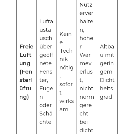
Nutz
erver
Lufta
halte
usta
n,
Kein
usch
hohe
e
Freie
über
r
Altba
Tech
Lüft
geöff
Wär
u mit
nik
ung
nete
mev
gerin
nötig
(Fen
Fens
erlus
gem
,
sterl
ter,
t,
Dicht
sofor
üftu
Fuge
nicht
heits
t
ng)
n
norm
grad
wirks
oder
gere
am
Schä
cht
chte
bei
dicht