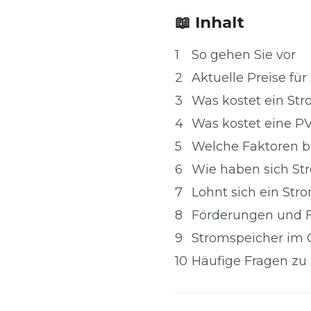
📖 Inhalt
1
So gehen Sie vor
2
Aktuelle Preise fü
3
Was kostet ein St
4
Was kostet eine P
5
Welche Faktoren b
6
Wie haben sich Str
7
Lohnt sich ein Str
8
Förderungen und F
9
Stromspeicher im 
10
Häufige Fragen zu