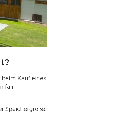
ät?
e beim Kauf eines
 fair
er Speichergröße: