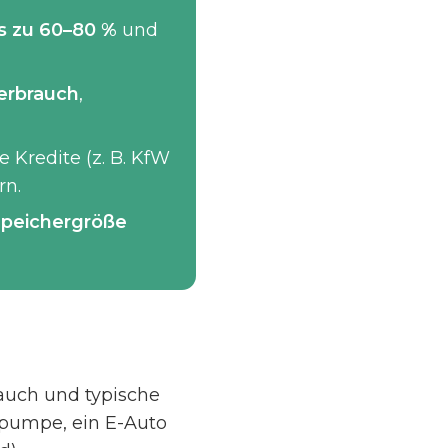
is zu 60–80 %
und
erbrauch
,
e Kredite (z. B. KfW
rn.
peichergröße
rauch und typische
epumpe, ein E-Auto