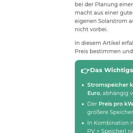
bei der Planung einer
macht aus einer gute
eigenen Solarstrom 
nicht vorbei.
In diesem Artikel erf
Preis bestimmen und w
Das Wichtigs
Stromspeicher 
Euro
, abhängig 
Der
Preis pro k
größere Speicher
In Kombination m
PV + Speicher) 