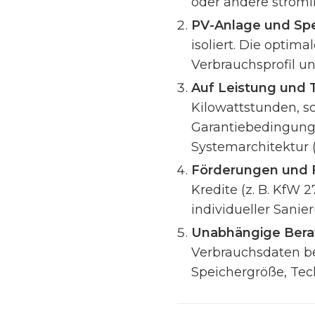
oder andere stromi
PV-Anlage und Sp
isoliert. Die opti
Verbrauchsprofil u
Auf Leistung und 
Kilowattstunden, 
Garantiebedingunge
Systemarchitektur 
Förderungen und F
Kredite (z. B. KfW
individueller Sani
Unabhängige Bera
Verbrauchsdaten b
Speichergröße, Techn