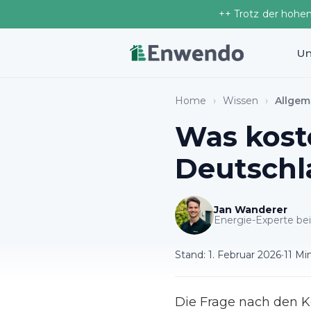
++ Trotz der hohe
Un
Home
›
Wissen
›
Allgem
Was kost
Deutschl
Jan Wanderer
Energie-Experte b
Stand:
1. Februar 2026
•
11 Mi
Die Frage nach den K