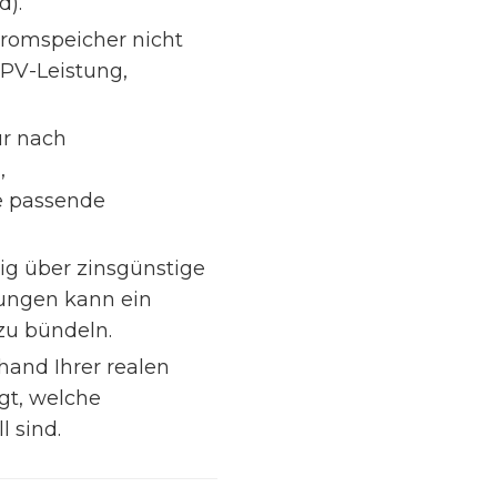
d).
romspeicher nicht
 PV-Leistung,
ur nach
,
e passende
tig über zinsgünstige
rungen kann ein
zu bündeln.
hand Ihrer realen
gt, welche
l sind.