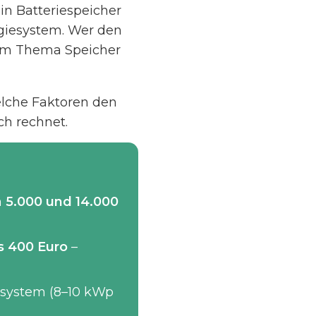
in Batteriespeicher
giesystem. Wer den
am Thema Speicher
welche Faktoren den
ch rechnet.
n
5.000 und 14.000
s 400 Euro
–
tsystem (8–10 kWp