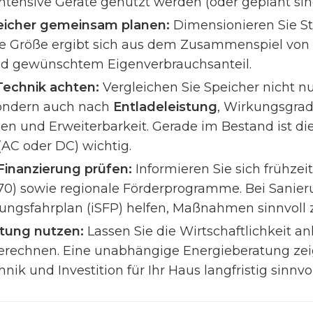
ntensive Geräte genutzt werden (oder geplant sin
eicher gemeinsam planen:
Dimensionieren Sie St
male Größe ergibt sich aus dem Zusammenspiel von
nd gewünschtem Eigenverbrauchsanteil.
Technik achten:
Vergleichen Sie Speicher nicht n
sondern auch nach
Entladeleistung
, Wirkungsgrad
n und Erweiterbarkeit. Gerade im Bestand ist di
(AC oder DC) wichtig.
inanzierung prüfen:
Informieren Sie sich frühzei
 270) sowie regionale Förderprogramme. Bei Sanie
erungsfahrplan (iSFP) helfen, Maßnahmen sinnvoll 
tung nutzen:
Lassen Sie die Wirtschaftlichkeit an
erechnen. Eine unabhängige Energieberatung zei
ik und Investition für Ihr Haus langfristig sinnvol