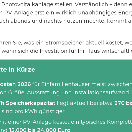
 Photovoltaikanlage stellen. Verständlich – denn e
n PV-Anlage erst ein wirklich unabhängiges Ener
auch abends und nachts nutzen möchte, kommt 
ahren Sie, was ein Stromspeicher aktuell kostet, 
ann sich die Investition für Ihr Haus wirtschaftli
te in Kürze
kosten 2026
für Einfamilienhäuser meist zwische
von Größe, Ausstattung und Installationsaufwand.
Wh Speicherkapazität
liegt aktuell bei etwa
270 bi
 sind pro kWh günstiger.
it einer PV-Anlage kostet ein typisches Komplet
rund
15.000 bis 24.000 Euro
.