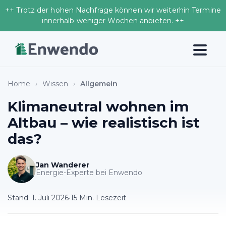
++ Trotz der hohen Nachfrage können wir weiterhin Termine
innerhalb weniger Wochen anbieten. ++
Home
›
Wissen
›
Allgemein
Klimaneutral wohnen im
Altbau – wie realistisch ist
das?
Jan Wanderer
Energie-Experte bei Enwendo
Stand:
1. Juli 2026
•
15 Min. Lesezeit