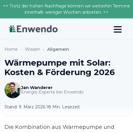
++ Trotz der hohen Nachfrage können wir weiterhin Termine
innerhalb weniger Wochen anbieten. ++
Home
›
Wissen
›
Allgemein
Wärmepumpe mit Solar:
Kosten & Förderung 2026
Jan Wanderer
Energie-Experte bei Enwendo
Stand:
9. März 2026
•
18 Min. Lesezeit
Die Kombination aus Wärmepumpe und