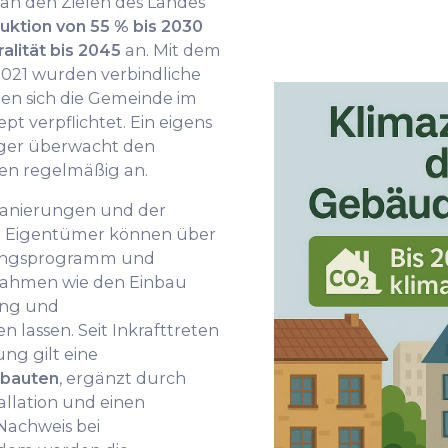
 an den Zielen des Landes
uktion von 55 % bis 2030
alität bis 2045
an. Mit dem
2021 wurden verbindliche
nen sich die Gemeinde im
 verpflichtet. Ein eigens
ger überwacht den
en regelmäßig an.
Sanierungen und der
. Eigentümer können über
ungsprogramm und
nahmen wie den Einbau
ung und
 lassen. Seit Inkrafttreten
ng gilt eine
eubauten
, ergänzt durch
llation und einen
Nachweis bei