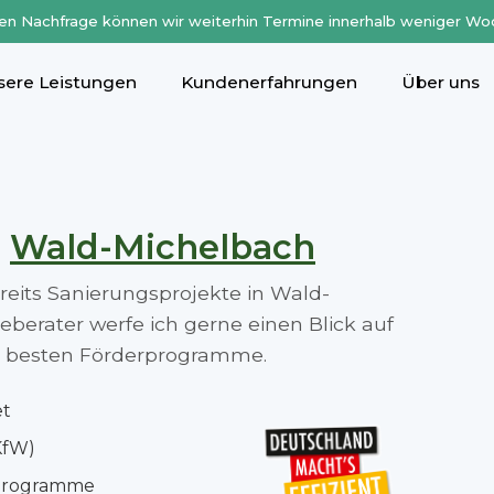
en Nachfrage können wir weiterhin Termine innerhalb weniger Wo
sere Leistungen
Kundenerfahrungen
Über uns
n
Wald-Michelbach
ereits Sanierungsprojekte in Wald-
berater werfe ich gerne einen Blick auf
die besten Förderprogramme.
et
KfW)
rprogramme