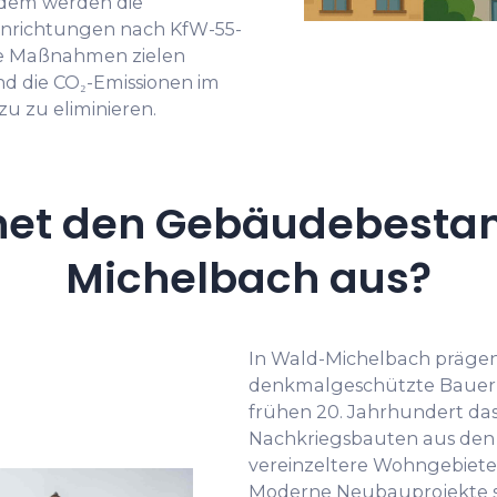
dem werden die
nrichtungen nach KfW-55-
se Maßnahmen zielen
d die CO₂-Emissionen im
u zu eliminieren.
net den Gebäudebestan
Michelbach aus?
In Wald-Michelbach prägen
denkmalgeschützte Bauern
frühen 20. Jahrhundert das 
Nachkriegsbauten aus den 1
vereinzeltere Wohngebiete 
Moderne Neubauprojekte si