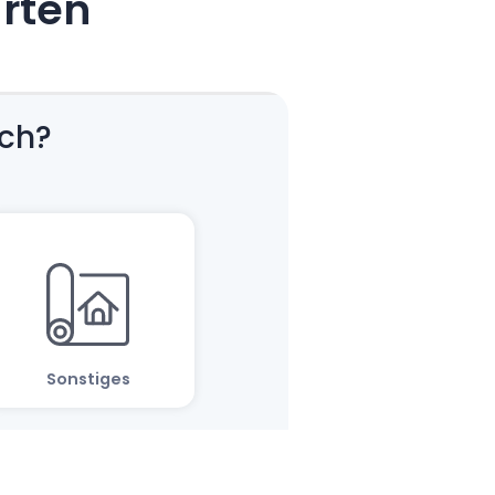
arten