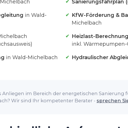
-Michelbach
Sanierungsfahrplan (
gleitung
in Wald-
KfW-Förderung & Ba
Michelbach
Michelbach
Heizlast-Berechnun
uchsausweis)
inkl. Wärmepumpen-
ng
in Wald-Michelbach
Hydraulischer Abglei
 Anliegen im Bereich der energetischen Sanierung fü
ch? Wir sind Ihr kompetenter Berater -
sprechen Si