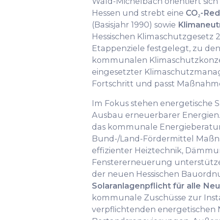
Wald-Michelbach orientiert sich
Hessen und strebt eine
CO₂-Red
(Basisjahr 1990) sowie
Klimaneutr
Hessischen Klimaschutzgesetz 
Etappenziele festgelegt, zu de
kommunalen Klimaschutzkonzept
eingesetzter Klimaschutzmana
Fortschritt und passt Maßnahm
Im Fokus stehen energetische 
Ausbau erneuerbarer Energien
das kommunale Energieberat
Bund-/Land-Fördermittel Maß
effizienter Heiztechnik, Dämm
Fenstererneuerung unterstützen
der neuen Hessischen Bauordnu
Solaranlagenpflicht für alle N
kommunale Zuschüsse zur Insta
verpflichtenden energetischen 