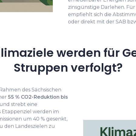
zinsgünstige Darlehen. Für
empfiehlt sich die Abstim
oder direkt mit der SAB bz
limaziele werden für G
Struppen verfolgt?
 Rahmen des Sächsischen
iner
55 % CO2-Reduktion bis
und strebt eine
s Etappenziel werden im
issionen um 40 % gesenkt,
 den Landeszielen zu