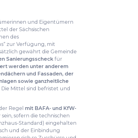
tümerinnen und Eigentümern
tel der Sächsischen
men des
s“ zur Verfügung, mit
sätzlich gewährt die Gemeinde
n Sanierungsscheck
für
ert werden unter anderem
dächern und Fassaden, der
nlagen sowie ganzheitliche
. Die Mittel sind befristet und
der Regel
mit BAFA- und KfW-
r
sein, sofern die technischen
enzhaus-Standard) eingehalten
sch und der Einbindung
mieren sich so Zuschüsse und