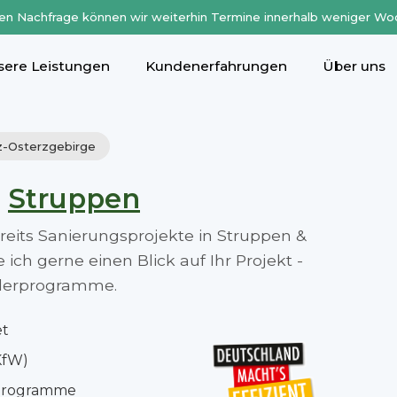
en Nachfrage können wir weiterhin Termine innerhalb weniger Wo
sere Leistungen
Kundenerfahrungen
Über uns
iz-Osterzgebirge
n
Struppen
ereits Sanierungsprojekte in Struppen &
ch gerne einen Blick auf Ihr Projekt -
rderprogramme.
et
KfW)
rprogramme