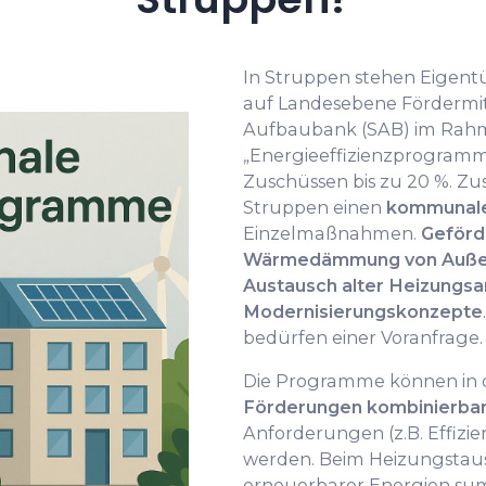
In Struppen stehen Eigen
auf Landesebene Fördermit
Aufbaubank (SAB) im Rah
„Energieeffizienzprogramm
Zuschüssen bis zu 20 %. Zu
Struppen einen
kommunale
Einzelmaßnahmen.
Geförd
Wärmedämmung von Außen
Austausch alter Heizungsa
Modernisierungskonzepte
bedürfen einer Voranfrage.
Die Programme können in 
Förderungen kombinierba
Anforderungen (z.B. Effizi
werden. Beim Heizungstau
erneuerbarer Energien sum