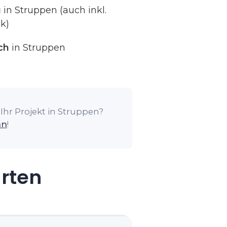
g
in Struppen (auch inkl.
k)
ch
in Struppen
Ihr Projekt in Struppen?
an
!
arten