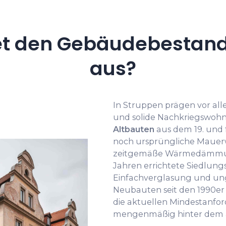
t den Gebäudebestand
aus?
In Struppen prägen vor al
und solide Nachkriegswohnb
Altbauten
aus dem 19. und 
noch ursprüngliche Mauer
zeitgemäße Wärmedämmung 
Jahren errichtete Siedlung
Einfachverglasung und u
Neubauten seit den 1990er 
die aktuellen Mindestanfo
mengenmäßig hinter dem ä