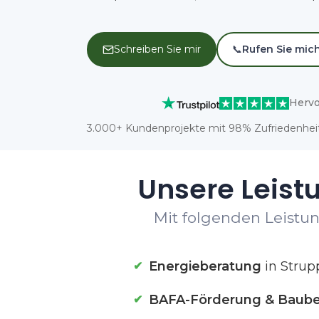
Schreiben Sie mir
📞
Rufen Sie mic
Hervo
3.000+ Kundenprojekte mit 98% Zufriedenheit
Unsere Leist
Mit folgenden Leistun
Energieberatung
in Strup
BAFA-Förderung & Baube