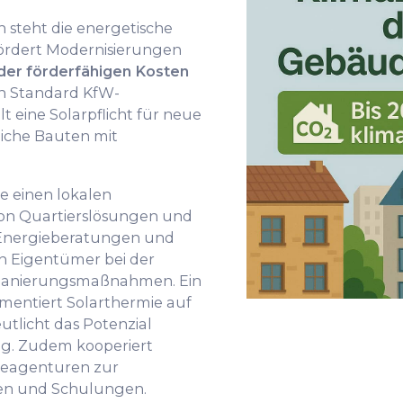
steht die energetische
ördert Modernisierungen
 der förderfähigen Kosten
n Standard KfW-
ilt eine Solarpflicht für neue
iche Bauten mit
e einen lokalen
von Quartierslösungen und
Energieberatungen und
n Eigentümer bei der
 Sanierungsmaßnahmen. Ein
mentiert Solarthermie auf
utlicht das Potenzial
g. Zudem kooperiert
ieagenturen zur
en und Schulungen.