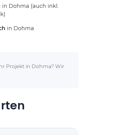
g
in Dohma (auch inkl.
k)
ch
in Dohma
Ihr Projekt in Dohma? Wir
arten