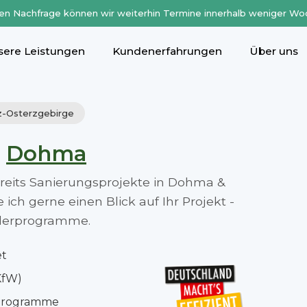
en Nachfrage können wir weiterhin Termine innerhalb weniger Wo
sere Leistungen
Kundenerfahrungen
Über uns
iz-Osterzgebirge
n
Dohma
bereits Sanierungsprojekte in Dohma &
ch gerne einen Blick auf Ihr Projekt -
rderprogramme.
et
KfW)
rprogramme