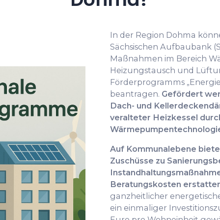
In der Region Dohma könn
Sächsischen Aufbaubank (S
Maßnahmen im Bereich 
Heizungstausch und Lüft
Förderprogramms „Energiee
beantragen.
Gefördert we
Dach- und Kellerdeckend
veralteter Heizkessel du
Wärmepumpentechnologie
Auf Kommunalebene biete
Zuschüsse zu Sanierungsb
Instandhaltungsmaßnahmen 
Beratungskosten erstatten
ganzheitlicher energetisch
ein einmaliger Investitions
Euro pro Wohneinheit gew