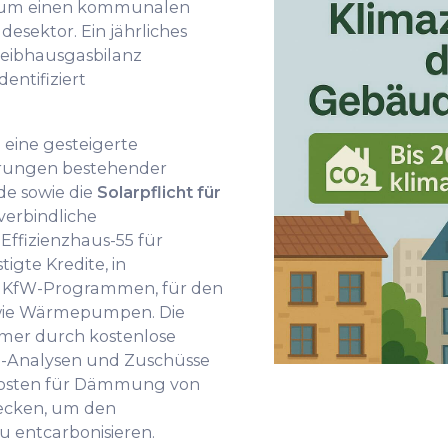
l um einen kommunalen
esektor. Ein jährliches
eibhausgasbilanz
entifiziert
eine gesteigerte
erungen bestehender
e sowie die
Solarpflicht für
verbindliche
Effizienzhaus-55 für
igte Kredite, in
 KfW-Programmen, für den
wie Wärmepumpen. Die
er durch kostenlose
-Analysen und Zuschüsse
nskosten für Dämmung von
ecken, um den
 entcarbonisieren.