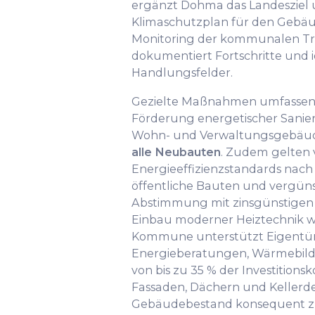
ergänzt Dohma das Landeszie
Klimaschutzplan für den Gebäud
Monitoring der kommunalen Tr
dokumentiert Fortschritte und id
Handlungsfelder.
Gezielte Maßnahmen umfassen 
Förderung energetischer Sani
Wohn- und Verwaltungsgebäud
alle Neubauten
. Zudem gelten 
Energieeffizienzstandards nach 
öffentliche Bauten und vergünst
Abstimmung mit zinsgünstigen
Einbau moderner Heiztechnik 
Kommune unterstützt Eigentüm
Energieberatungen, Wärmebild
von bis zu 35 % der Investitio
Fassaden, Dächern und Kellerd
Gebäudebestand konsequent zu