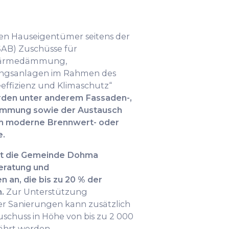
en Hauseigentümer seitens der
AB) Zuschüsse für
Wärmedämmung,
ungsanlagen im Rahmen des
ffizienz und Klimaschutz“
rden unter anderem Fassaden-,
ämmung sowie der Austausch
rch moderne Brennwert- oder
.
t die Gemeinde Dohma
eratung und
an, die bis zu 20 % der
.
Zur Unterstützung
er Sanierungen kann zusätzlich
zuschuss in Höhe von bis zu 2 000
ährt werden.