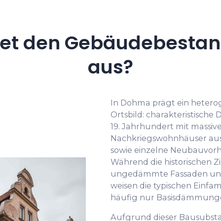
net den Gebäudebestan
aus?
In Dohma prägt ein heter
Ortsbild: charakteristisch
19. Jahrhundert mit massi
Nachkriegswohnhäuser aus 
sowie einzelne Neubauvorh
Während die historischen Z
ungedämmte Fassaden und
weisen die typischen Einfam
häufig nur Basisdämmungen
Aufgrund dieser Bausubstan