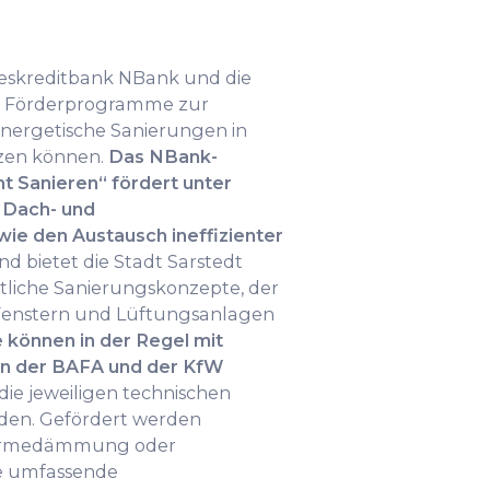
ndeskreditbank NBank und die
e Förderprogramme zur
energetische Sanierungen in
zen können.
Das NBank-
t Sanieren“ fördert unter
Dach- und
e den Austausch ineffizienter
d bietet die Stadt Sarstedt
tliche Sanierungskonzepte, der
Fenstern und Lüftungsanlagen
können in der Regel mit
n der BAFA und der KfW
 die jeweiligen technischen
den. Gefördert werden
ärmedämmung oder
e umfassende