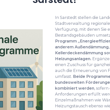
In Sarstedt stellen die La
Stadtverwaltung regional
Verfügung, mit denen Sie 
Bestandsgebäuden umset
Programm „Energieeffizien
anderem Außendämmung, 
Kellerdeckendämmung sowi
Heizungsanlagen.
Ergänzen
einen Zuschuss für ganzhei
auch die Erneuerung von 
umfasst.
Beide Programme 
bundesweiten Förderunge
kombiniert werden
, sofern
Anforderungen erfüllt wer
Einzelmaßnahmen wie W
Heizungstausch ebenso wi