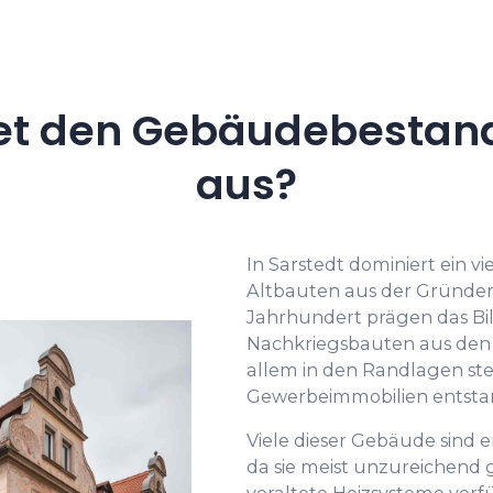
et den Gebäudebestand 
aus?
In Sarstedt dominiert ein v
Altbauten aus der Gründer
Jahrhundert prägen das Bi
Nachkriegsbauten aus den 1
allem in den Randlagen s
Gewerbeimmobilien entstan
Viele dieser Gebäude sind 
da sie meist unzureichend
veraltete Heizsysteme verf