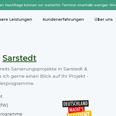
en Nachfrage können wir weiterhin Termine innerhalb weniger Wo
sere Leistungen
Kundenerfahrungen
Über uns
n
Sarstedt
ereits Sanierungsprojekte in Sarstedt &
ch gerne einen Blick auf Ihr Projekt -
rderprogramme.
et
KfW)
rprogramme