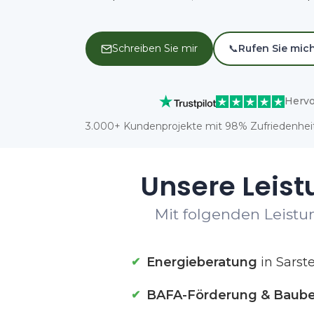
Schreiben Sie mir
📞
Rufen Sie mic
Hervo
3.000+ Kundenprojekte mit 98% Zufriedenheit
Unsere Leist
Mit folgenden Leistun
Energieberatung
in Sarst
BAFA-Förderung & Baube