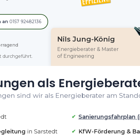
h an
0157 92482136
Nils Jung-König
rragend
Energieberater & Master
of Engineering
 durchgeführt.
ungen als Energieberate
gen sind wir als Energieberater am Standor
edt
Sanierungsfahrplan (
gleitung
in Sarstedt
KfW-Förderung & Ba