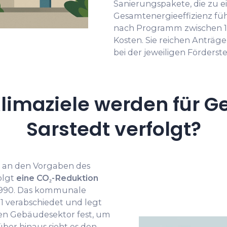
Sanierungspakete, die zu e
Gesamtenergieeffizienz füh
nach Programm zwischen 10
Kosten. Sie reichen Anträ
bei der jeweiligen Förderstel
limaziele werden für G
Sarstedt verfolgt?
ch an den Vorgaben des
olgt
eine CO₂-Reduktion
990. Das kommunale
 verabschiedet und legt
den Gebäudesektor fest, um
über hinaus sieht es den