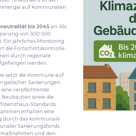
arenergie auf kommunalen
neutralität bis 2045
an. Als
insparung von 300 000
 Ein jährliches Monitoring
die Fortschrittskontrolle.
ionen durch regionale
gefangen werden.
ie setzt die Kommune auf
ergetischer Sanierungen
, eine verpflichtende
ür Neubauten sowie die
fizienzhaus-Standards.
rammen erhalten eine
ng durch das kommunale
unaler Sanierungsfonds
mmmaßnahmen und den