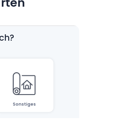
arten