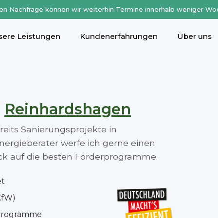
en Nachfrage können wir weiterhin Termine innerhalb weniger Wo
sere Leistungen
Kundenerfahrungen
Über uns
n
Reinhardshagen
ereits Sanierungsprojekte in
ergieberater werfe ich gerne einen
lick auf die besten Förderprogramme.
et
KfW)
rprogramme