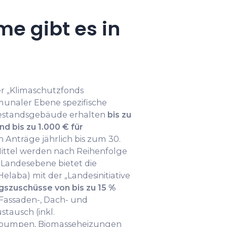
e gibt es in
er „Klimaschutzfonds
unaler Ebene spezifische
 Bestandsgebäude erhalten
bis zu
 bis zu 1.000 € für
n Anträge jährlich bis zum 30.
Mittel werden nach Reihenfolge
 Landesebene bietet die
laba) mit der „Landesinitiative
gszuschüsse von bis zu 15 %
Fassaden-, Dach- und
tausch (inkl.
epumpen, Biomasseheizungen