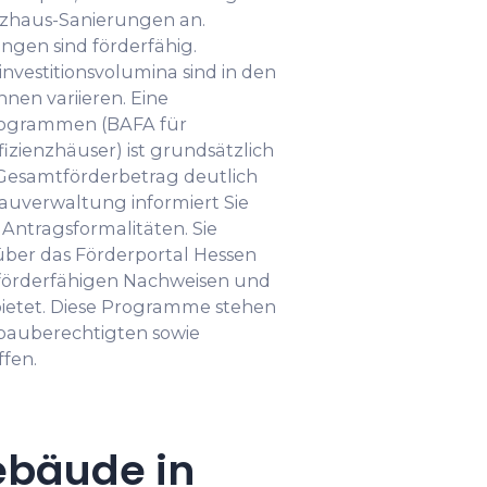
enzhaus-Sanierungen an.
ngen sind förderfähig.
vestitionsvolumina sind in den
nnen variieren. Eine
rogrammen (BAFA für
zienzhäuser) ist grundsätzlich
 Gesamtförderbetrag deutlich
 Bauverwaltung informiert Sie
 Antragsformalitäten. Sie
über das Förderportal Hessen
u förderfähigen Nachweisen und
etet. Diese Programme stehen
bauberechtigten sowie
fen.
ebäude in