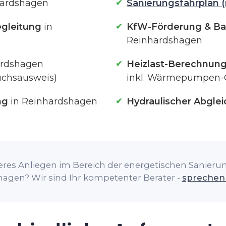
hardshagen
Sanierungsfahrplan (
gleitung
in
KfW-Förderung & Ba
Reinhardshagen
ardshagen
Heizlast-Berechnun
uchsausweis)
inkl. Wärmepumpen-
ng
in Reinhardshagen
Hydraulischer Abglei
res Anliegen im Bereich der energetischen Sanierung
agen? Wir sind Ihr kompetenter Berater -
sprechen 