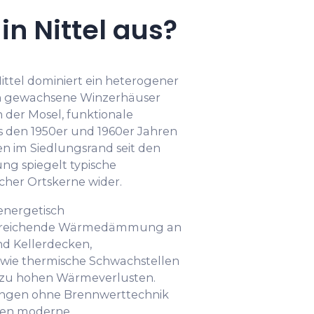
n Nittel aus?
ttel dominiert ein heterogener
ch gewachsene Winzerhäuser
 der Mosel, funktionale
 den 1950er und 1960er Jahren
n im Siedlungsrand seit den
ung spiegelt typische
cher Ortskerne wider.
energetisch
zureichende Wärmedämmung an
d Kellerdecken,
owie thermische Schwachstellen
 zu hohen Wärmeverlusten.
ungen ohne Brennwerttechnik
ehlen moderne