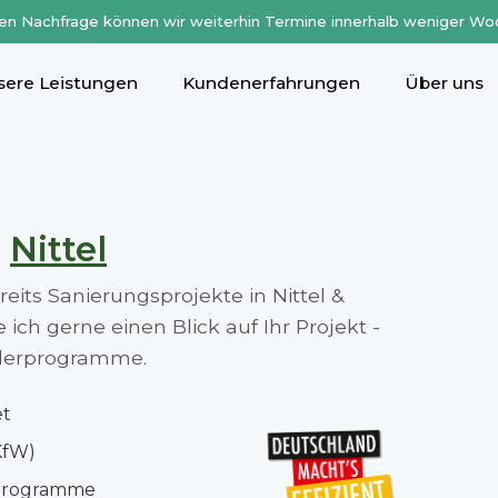
en Nachfrage können wir weiterhin Termine innerhalb weniger Wo
sere Leistungen
Kundenerfahrungen
Über uns
n
Nittel
reits Sanierungsprojekte in Nittel &
ch gerne einen Blick auf Ihr Projekt -
rderprogramme.
et
KfW)
rprogramme