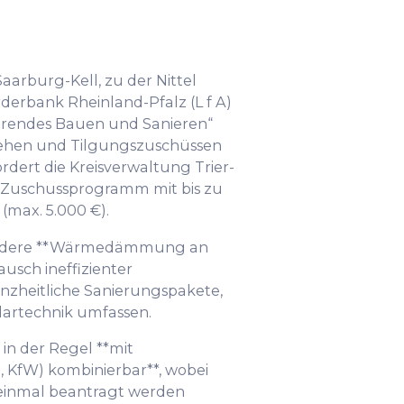
arburg-Kell, zu der Nittel
rderbank Rheinland-Pfalz (L f A)
rendes Bauen und Sanieren“
lehen und Tilgungszuschüssen
ördert die Kreisverwaltung Trier-
Zuschussprogramm mit bis zu
(max. 5.000 €).
ondere **Wärmedämmung an
usch ineffizienter
zheitliche Sanierungspakete,
lartechnik umfassen.
in der Regel **mit
KfW) kombinierbar**, wobei
inmal beantragt werden