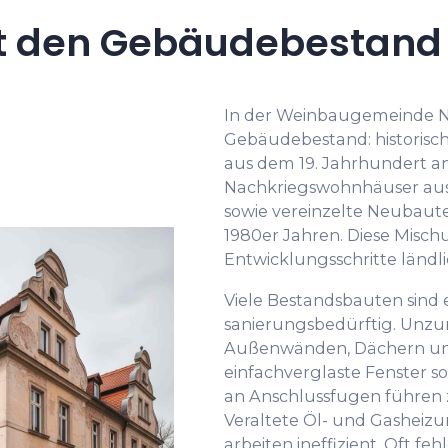
 den Gebäudebestand i
In der Weinbaugemeinde Ni
Gebäudebestand: historis
aus dem 19. Jahrhundert an
Nachkriegswohnhäuser aus
sowie vereinzelte Neubaute
1980er Jahren. Diese Misch
Entwicklungsschritte ländli
Viele Bestandsbauten sind 
sanierungsbedürftig. Un
Außenwänden, Dächern un
einfachverglaste Fenster s
an Anschlussfugen führen
Veraltete Öl- und Gasheiz
arbeiten ineffizient. Oft f