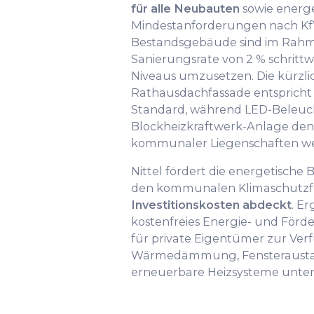
für alle Neubauten
sowie energe
Mindestanforderungen nach KfW
Bestandsgebäude sind im Rahme
Sanierungsrate von 2 % schrittw
Niveaus umzusetzen. Die kürzlic
Rathausdachfassade entspricht
Standard, während LED-Beleuc
Blockheizkraftwerk-Anlage den
kommunaler Liegenschaften wei
Nittel fördert die energetische
den kommunalen Klimaschutzf
Investitionskosten abdeckt
. E
kostenfreies Energie- und För
für private Eigentümer zur Ver
Wärmedämmung, Fensteraustau
erneuerbare Heizsysteme unter