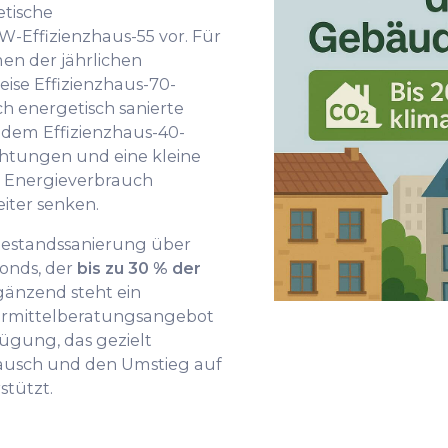
tische
-Effizienzhaus-55 vor. Für
n der jährlichen
eise Effizienzhaus-70-
h energetisch sanierte
 dem Effizienzhaus-40-
htungen und eine kleine
 Energieverbrauch
ter senken.
 Bestandssanierung über
onds, der
bis zu 30 % der
rgänzend steht ein
dermittelberatungsangebot
fügung, das gezielt
sch und den Umstieg auf
stützt.