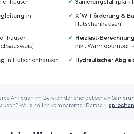
chenhausen
Sanierungsfahrplan (
gleitung
in
KfW-Förderung & Ba
Hütschenhausen
henhausen
Heizlast-Berechnun
uchsausweis)
inkl. Wärmepumpen-
ng
in Hütschenhausen
Hydraulischer Abglei
res Anliegen im Bereich der energetischen Sanierung
usen? Wir sind Ihr kompetenter Berater -
sprechen