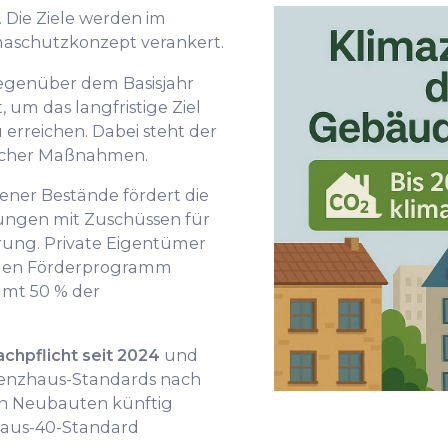
. Die Ziele werden im
aschutzkonzept verankert.
genüber dem Basisjahr
t, um das langfristige Ziel
 erreichen. Dabei steht der
icher Maßnahmen.
ner Bestände fördert die
ngen mit Zuschüssen für
ng. Private Eigentümer
kalen Förderprogramm
amt 50 % der
chpflicht seit 2024
und
zienzhaus-Standards nach
n Neubauten künftig
haus-40-Standard