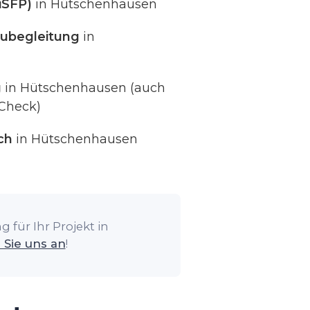
iSFP)
in Hütschenhausen
ubegleitung
in
g
in Hütschenhausen (auch
Check)
ch
in Hütschenhausen
 für Ihr Projekt in
 Sie uns an
!