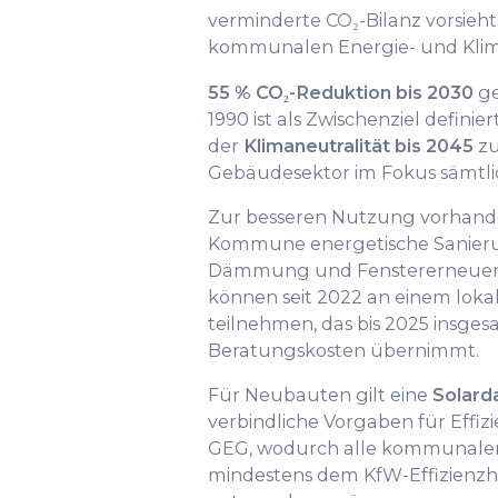
verminderte CO₂-Bilanz vorsieht
kommunalen Energie- und Klim
55 % CO₂-Reduktion bis 2030
ge
1990 ist als Zwischenziel definier
der
Klimaneutralität bis 2045
zu
Gebäudesektor im Fokus sämtl
Zur besseren Nutzung vorhande
Kommune energetische Sanieru
Dämmung und Fenstererneueru
können seit 2022 an einem lo
teilnehmen, das bis 2025 insges
Beratungskosten übernimmt.
Für Neubauten gilt eine
Solarda
verbindliche Vorgaben für Effi
GEG, wodurch alle kommunale
mindestens dem KfW-Effizienz