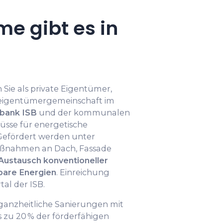
e gibt es in
Sie als private Eigentümer,
eigentümergemeinschaft im
bank ISB
und der kommunalen
hüsse für energetische
Gefördert werden unter
ahmen an Dach, Fassade
Austausch konventioneller
bare Energien
. Einreichung
tal der ISB.
ganzheitliche Sanierungen mit
s zu 20 % der förderfähigen