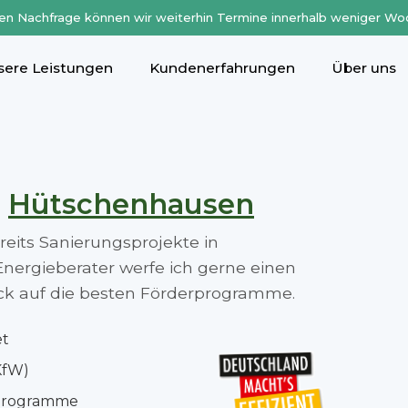
en Nachfrage können wir weiterhin Termine innerhalb weniger Wo
sere Leistungen
Kundenerfahrungen
Über uns
n
Hütschenhausen
ereits Sanierungsprojekte in
ergieberater werfe ich gerne einen
lick auf die besten Förderprogramme.
et
KfW)
rprogramme