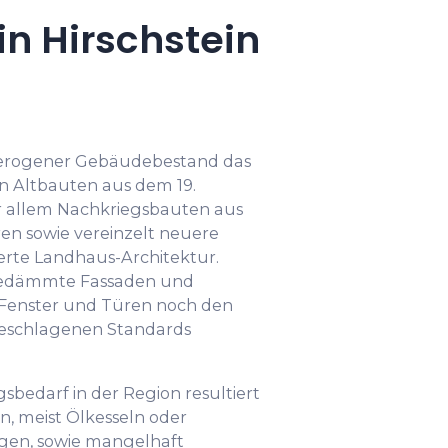
n Hirschstein
heterogener Gebäudebestand das
en Altbauten aus dem 19.
or allem Nachkriegsbauten aus
en sowie vereinzelt neuere
erte Landhaus-Architektur.
gedämmte Fassaden und
 Fenster und Türen noch den
geschlagenen Standards
sbedarf in der Region resultiert
n, meist Ölkesseln oder
ngen, sowie mangelhaft