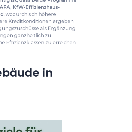
htig ist, dass beide Programme
AFA, KfW-Effizienzhaus-
nd
, wodurch sich höhere
re Kreditkonditionen ergeben.
gungszuschüsse als Ergänzung
ngen ganzheitlich zu
e Effizienzklassen zu erreichen.
ebäude in