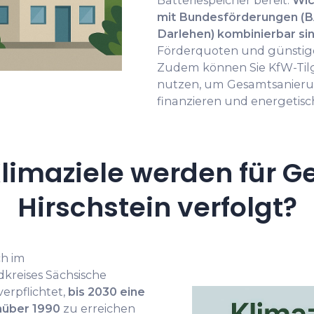
Batteriespeicher bereit.
Wic
mit Bundesförderungen (B
Darlehen) kombinierbar si
Förderquoten und günstige
Zudem können Sie KfW-Til
nutzen, um Gesamtsanieru
finanzieren und energetisch
limaziele werden für G
Hirschstein verfolgt?
ch im
reises Sächsische
verpflichtet,
bis 2030 eine
nüber 1990
zu erreichen