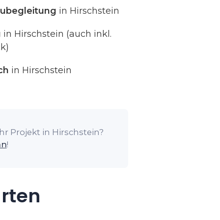
ubegleitung
in Hirschstein
g
in Hirschstein (auch inkl.
k)
ch
in Hirschstein
r Projekt in Hirschstein?
an
!
arten