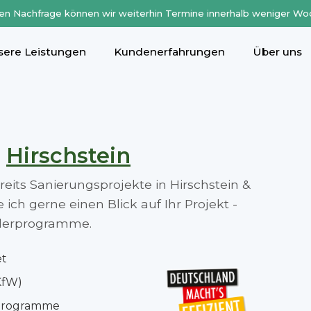
en Nachfrage können wir weiterhin Termine innerhalb weniger Wo
sere Leistungen
Kundenerfahrungen
Über uns
n
Hirschstein
reits Sanierungsprojekte in Hirschstein &
ch gerne einen Blick auf Ihr Projekt -
rderprogramme.
et
KfW)
rprogramme