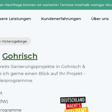
en Nachfrage können wir weiterhin Termine innerhalb weniger Wo
sere Leistungen
Kundenerfahrungen
Über uns
iz-Osterzgebirge
n
Gohrisch
ereits Sanierungsprojekte in Gohrisch &
ch gerne einen Blick auf Ihr Projekt -
rderprogramme.
et
KfW)
rprogramme