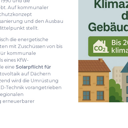
1990 und die
ebt. Auf kommunaler
schutzkonzept
esanierung und den Ausbau
ttelpunkt stellt.
sch die energetische
en mit Zuschüssen von bis
. Für kommunale
s eines KfW-
de eine
Solarpflicht für
tovoltaik auf Dächern
zend wird die Umrüstung
D-Technik vorangetrieben
regionalen
g erneuerbarer