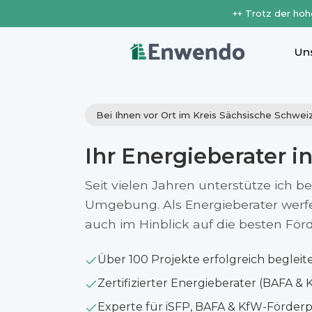
++ Trotz der hoh
Un
Bei Ihnen vor Ort im Kreis Sächsische Schwe
Ihr Energieberater i
Seit vielen Jahren unterstütze ich b
Umgebung. Als Energieberater werfe i
auch im Hinblick auf die besten Fö
Über 100 Projekte erfolgreich begleit
Zertifizierter Energieberater (BAFA & 
Experte für iSFP, BAFA & KfW-Förde