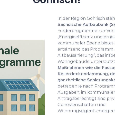
In der Region Gohrisch ste
Sächsische Aufbaubank (S
Förderprogramme zur Verf
„Energieeffizienz und erne
kommunaler Ebene bietet 
ergänzend das Programm „
Altbausanierung“, das insb
Wohngebäude unterstützt
Maßnahmen wie die Fassad
Kellerdeckendämmung, de
ganzheitliche Sanierungs
betragen je nach Programm
Ausgaben, im kommunalen 
Antragsberechtigt sind pri
Genossenschaften und
Wohnungseigentümergeme