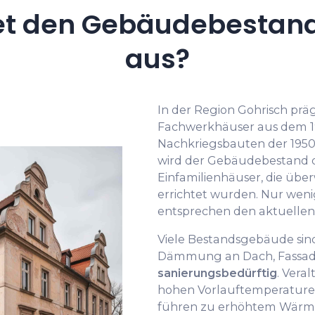
t den Gebäudebestand
aus?
In der Region Gohrisch prä
Fachwerkhäuser aus dem 19
Nachkriegsbauten der 1950e
wird der Gebäudebestand 
Einfamilienhäuser, die übe
errichtet wurden. Nur we
entsprechen den aktuellen
Viele Bestandsgebäude si
Dämmung an Dach, Fassad
sanierungsbedürftig
. Vera
hohen Vorlauftemperature
führen zu erhöhtem Wärme