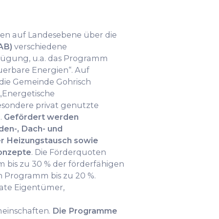
hen auf Landesebene über die
AB)
verschiedene
ügung, u.a. das Programm
uerbare Energien“. Auf
die Gemeinde Gohrisch
Energetische
esondere privat genutzte
.
Gefördert werden
en-, Dach- und
r Heizungstausch sowie
konzepte
. Die Förderquoten
 bis zu 30 % der förderfähigen
Programm bis zu 20 %.
vate Eigentümer,
inschaften.
Die Programme