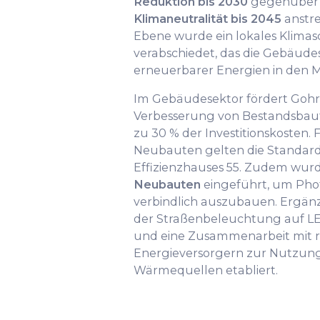
Reduktion bis 2030
gegenüber 
Klimaneutralität bis 2045
anstr
Ebene wurde ein lokales Klima
verabschiedet, das die Gebäud
erneuerbarer Energien in den Mi
Im Gebäudesektor fördert Gohri
Verbesserung von Bestandsbaut
zu 30 % der Investitionskosten
Neubauten gelten die Standard
Effizienzhauses 55. Zudem wur
Neubauten
eingeführt, um Pho
verbindlich auszubauen. Ergän
der Straßenbeleuchtung auf LE
und eine Zusammenarbeit mit 
Energieversorgern zur Nutzun
Wärmequellen etabliert.