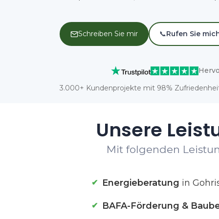
Schreiben Sie mir
📞
Rufen Sie mic
Hervo
3.000+ Kundenprojekte mit 98% Zufriedenheit
Unsere Leist
Mit folgenden Leistun
Energieberatung
in Gohri
BAFA-Förderung & Baube