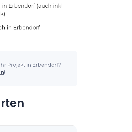
g
in Erbendorf (auch inkl.
k)
ch
in Erbendorf
hr Projekt in Erbendorf?
an
!
arten