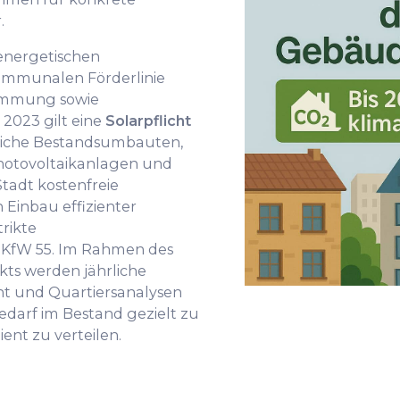
.
energetischen
ommunalen Förderlinie
ämmung sowie
 2023 gilt eine
Solarpflicht
iche Bestandsumbauten,
hotovoltaikanlagen und
Stadt kostenfreie
 Einbau effizienter
rikte
h KfW 55. Im Rahmen des
ts werden jährliche
cht und Quartiersanalysen
darf im Bestand gezielt zu
ient zu verteilen.