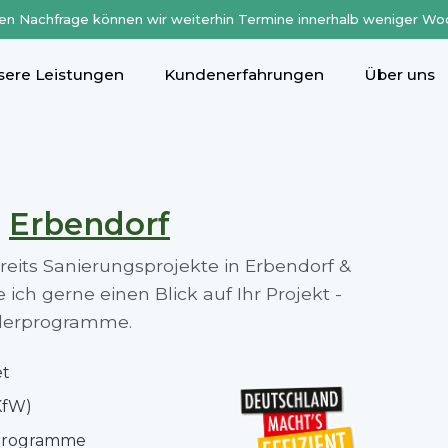
en Nachfrage können wir weiterhin Termine innerhalb weniger Wo
sere Leistungen
Kundenerfahrungen
Über uns
n
Erbendorf
ereits Sanierungsprojekte in Erbendorf &
ch gerne einen Blick auf Ihr Projekt -
rderprogramme.
et
KfW)
rprogramme