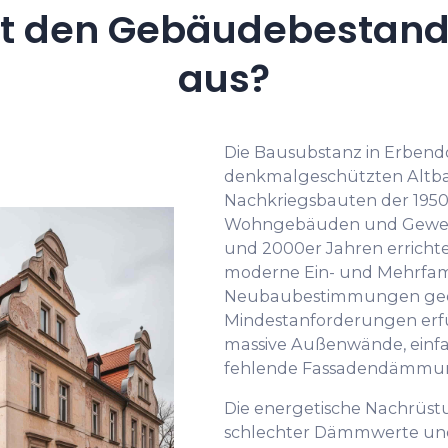
t den Gebäudebestand 
aus?
Die Bausubstanz in Erbendo
denkmalgeschützten Altba
Nachkriegsbauten der 1950er
Wohngebäuden und Gewerbe
und 2000er Jahren errichte
moderne Ein- und Mehrfami
Neubaubestimmungen gedäm
Mindestanforderungen erfül
massive Außenwände, einfa
fehlende Fassadendämmu
Die energetische Nachrüstu
schlechter Dämmwerte und 