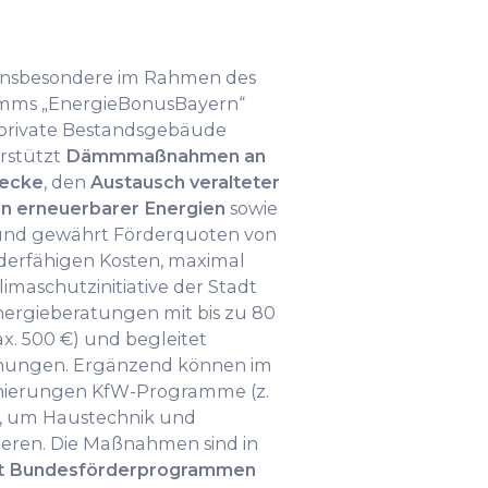
 insbesondere im Rahmen des
amms „EnergieBonusBayern“
r private Bestandsgebäude
rstützt
Dämmmaßnahmen an
decke
, den
Austausch veralteter
n erneuerbarer Energien
sowie
 und gewährt Förderquoten von
rderfähigen Kosten, maximal
imaschutzinitiative der Stadt
Energieberatungen mit bis zu 80
x. 500 €) und begleitet
hungen. Ergänzend können im
nierungen KfW-Programme (z.
n, um Haustechnik und
eren. Die Maßnahmen sind in
it Bundesförderprogrammen