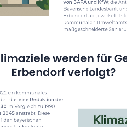
von BAFA und KfW
; die A
Bayerische Landesbank un
Erbendorf abgewickelt. In
kommunalen Umweltamts sen
maßgeschneiderte Sanieru
limaziele werden für G
Erbendorf verfolgt?
2022 ein kommunales
det, das
eine Reduktion der
030
im Vergleich zu 1990
is 2045
anstrebt. Diese
uf den bayerischen
ahmen für konkrete