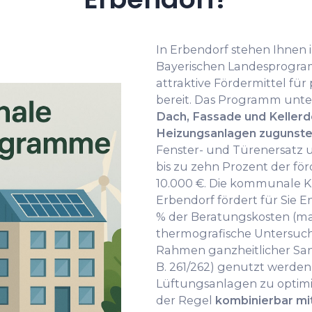
In Erbendorf stehen Ihnen
Bayerischen Landesprogr
attraktive Fördermittel fü
bereit. Das Programm unte
Dach, Fassade und Keller
Heizungsanlagen zugunste
Fenster- und Türenersatz
bis zu zehn Prozent der fö
10.000 €. Die kommunale Kl
Erbendorf fördert für Sie 
% der Beratungskosten (ma
thermografische Untersuc
Rahmen ganzheitlicher Sa
B. 261/262) genutzt werde
Lüftungsanlagen zu optimi
der Regel
kombinierbar m