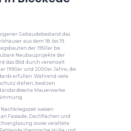
erogener Gebäudebestand das
rkhäuser aus dem 18. bis 19.
iegsbauten der 1950er bis
aubare Neubauprojekte der
d das Bild durch vereinzelt
er 1990er und 2000er Jahre, die
ards erfüllen. Während viele
chutz stehen, besitzen
tandardisierte Mauerwerke
dämmung.
Nachkriegszeit weisen
n Fassade, Dachflächen und
achverglasung sowie veraltete
. Fehlende thermische Hülle und