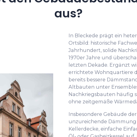
aus?
In Bleckede prägt ein het
Ortsbild: historische Fachwe
Jahrhundert, solide Nachkr
1970er Jahre und übersch
letzten Dekade. Ergänzt wir
errichtete Wohnquartiere d
bereits bessere Dämmstand
Altbauten unter Ensembles
Nachkriegsbauten häufig s
ohne zeitgemäße Wärme
Insbesondere Gebäude der 
unzureichende Dämmung a
Kellerdecke, einfache Einf
Öl- oder Gasheizkessel auf