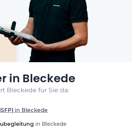
r in Bleckede
t Bleckede für Sie da:
iSFP)
in Bleckede
ubegleitung
in Bleckede