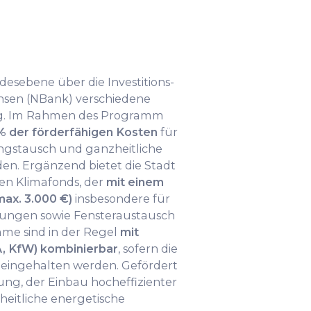
desebene über die Investitions-
hsen (NBank) verschiedene
g. Im Rahmen des Programm
 % der förderfähigen Kosten
für
stausch und ganzheitliche
n. Ergänzend bietet die Stadt
n Klimafonds, der
mit einem
max. 3.000 €)
insbesondere für
ngen sowie Fensteraustausch
mme sind in der Regel
mit
, KfW) kombinierbar
, sofern die
n eingehalten werden. Gefördert
g, der Einbau hocheffizienter
eitliche energetische