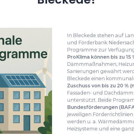
In Bleckede stehen auf Lan
und Förderbank Niedersac
Programme zur Verfügun
ProKlima können bis zu 15
Dämmmaßnahmen, Heizung
Sanierungen gewährt werde
Bleckede einen kommunale
Zuschuss von bis zu 20 % (
Fassaden- und Dachdämmu
unterstützt. Beide Progra
Bundesförderungen (BAFA
jeweiligen Förderrichtlinie
werden u. a. Wärmedämmun
Heizsysteme und eine ganzh