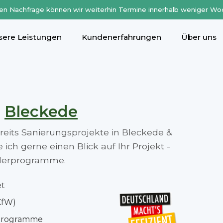
en Nachfrage können wir weiterhin Termine innerhalb weniger Wo
sere Leistungen
Kundenerfahrungen
Über uns
n
Bleckede
ereits Sanierungsprojekte in Bleckede &
ch gerne einen Blick auf Ihr Projekt -
rderprogramme.
et
KfW)
rprogramme