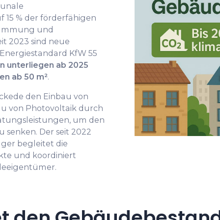
unale
f 15 % der förderfähigen
dämmung und
it 2023 sind neue
Energiestandard KfW 55
n unterliegen ab 2025
hen ab 50 m²
.
eckede den Einbau von
von Photovoltaik durch
atungsleistungen, um den
u senken. Der seit 2022
er begleitet die
e und koordiniert
deeigentümer.
t den Gebäudebestand