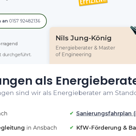
h an
0157 92482136
Nils Jung-König
rragend
Energieberater & Master
of Engineering
 durchgeführt.
ungen als Energieberat
gen sind wir als Energieberater am Stando
ach
Sanierungsfahrplan (
gleitung
in Ansbach
KfW-Förderung & Ba