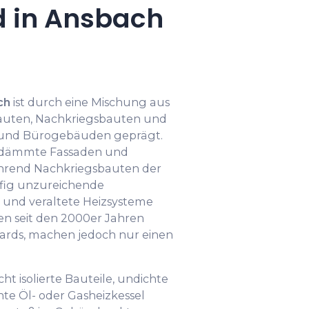
 in Ansbach
ch
ist durch eine Mischung aus
uten, Nachkriegsbauten und
 und Bürogebäuden geprägt.
edämmte Fassaden und
ährend Nachkriegsbauten der
ufig unzureichende
d veraltete Heizsysteme
en seit den 2000er Jahren
ards, machen jedoch nur einen
ht isolierte Bauteile, undichte
ente Öl- oder Gasheizkessel