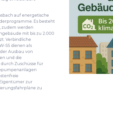
nsbach auf energetische
derprogramme. Es besteht
, zudem werden
gebäude mit bis zu 2.000
t. Verbindliche
-55 dienen als
d der Ausbau von
en und die
 durch Zuschüsse für
rmepumpenanlagen
stenfreie
 Eigentümer zur
nierungsfahrpläne zu