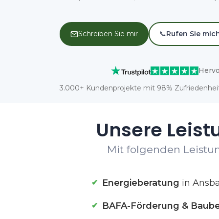
Schreiben Sie mir
📞
Rufen Sie mic
Hervo
3.000+ Kundenprojekte mit 98% Zufriedenheit
Unsere Leist
Mit folgenden Leistun
Energieberatung
in Ansb
BAFA-Förderung & Baube