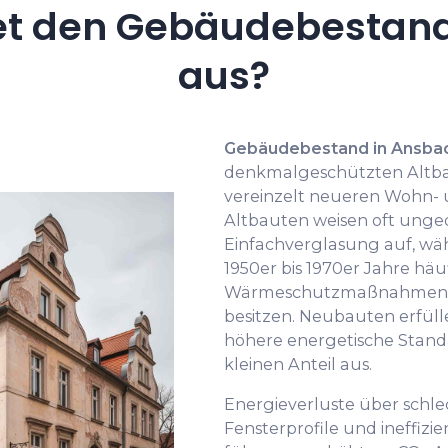
et den Gebäudebestand
aus?
Gebäudebestand in Ansba
denkmalgeschützten Altba
vereinzelt neueren Wohn-
Altbauten weisen oft ung
Einfachverglasung auf, w
1950er bis 1970er Jahre hä
Wärmeschutzmaßnahmen un
besitzen. Neubauten erfüll
höhere energetische Stand
kleinen Anteil aus.
Energieverluste über schlec
Fensterprofile und ineffizi