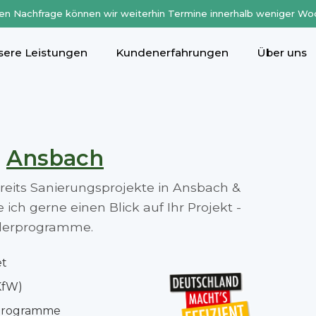
en Nachfrage können wir weiterhin Termine innerhalb weniger Wo
sere Leistungen
Kundenerfahrungen
Über uns
n
Ansbach
ereits Sanierungsprojekte in Ansbach &
ch gerne einen Blick auf Ihr Projekt -
rderprogramme.
et
KfW)
rprogramme