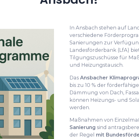
In Ansbach stehen auf La
verschiedene Förderprogr
Sanierungen zur Verfügung
Landesförderbank (LfA) bie
Tilgungszuschüsse für 
und Heizungstausch.
Das
Ansbacher Klimaprog
bis zu 10 % der förderfähig
Dämmung von Dach, Fassa
können Heizungs- und Sol
werden.
Maßnahmen von Einzelma
Sanierung
sind antragsbere
der Regel
mit Bundesförd