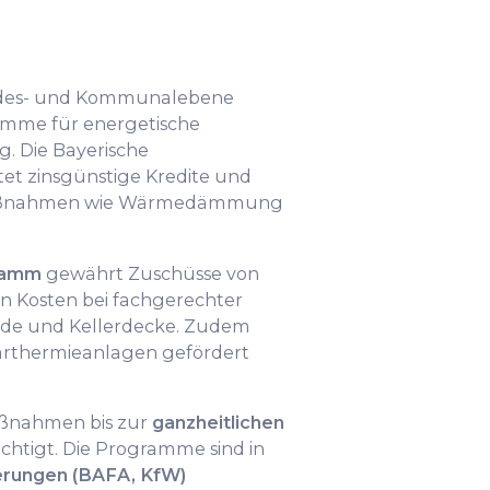
ndes- und Kommunalebene
amme für energetische
. Die Bayerische
tet zinsgünstige Kredite und
Maßnahmen wie Wärmedämmung
ramm
gewährt Zuschüsse von
en Kosten bei fachgerechter
de und Kellerdecke. Zudem
arthermieanlagen gefördert
ßnahmen bis zur
ganzheitlichen
chtigt. Die Programme sind in
erungen (BAFA, KfW)