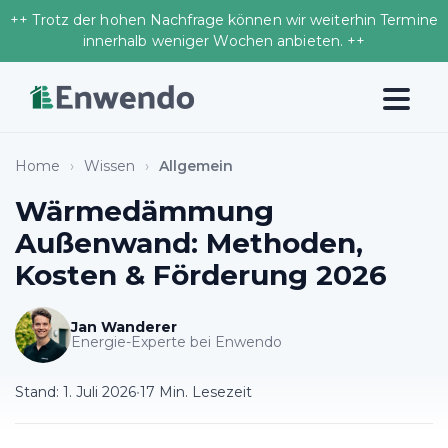
++ Trotz der hohen Nachfrage können wir weiterhin Termine
innerhalb weniger Wochen anbieten. ++
Home
›
Wissen
›
Allgemein
Wärmedämmung
Außenwand: Methoden,
Kosten & Förderung 2026
Jan Wanderer
Energie-Experte bei Enwendo
Stand:
1. Juli 2026
•
17 Min. Lesezeit