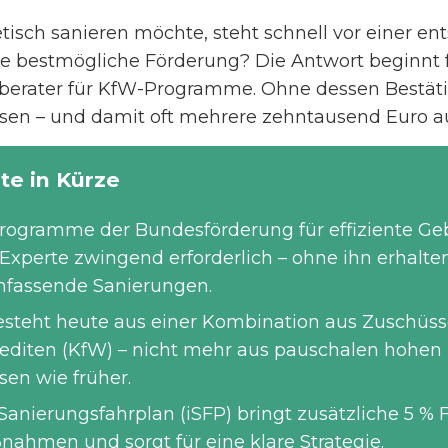
isch sanieren möchte, steht schnell vor einer en
die bestmögliche Förderung? Die Antwort beginnt
ieberater für KfW-Programme. Ohne dessen Bestäti
ssen – und damit oft mehrere zehntausend Euro a
te in Kürze
programme der Bundesförderung für effiziente Geb
-Experte zwingend erforderlich – ohne ihn erhalte
mfassende Sanierungen.
esteht heute aus einer Kombination aus Zuschüs
editen (KfW) – nicht mehr aus pauschalen hohen
en wie früher.
 Sanierungsfahrplan (iSFP) bringt zusätzliche 5 %
nahmen und sorgt für eine klare Strategie.