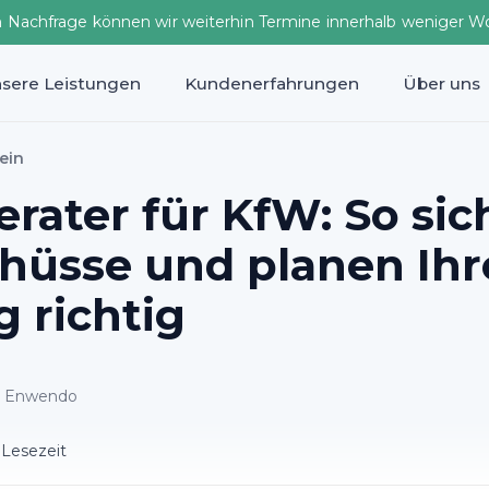
n Nachfrage können wir weiterhin Termine innerhalb weniger W
sere Leistungen
Kundenerfahrungen
Über uns
ein
rater für KfW: So sic
chüsse und planen Ihr
 richtig
ei Enwendo
 Lesezeit