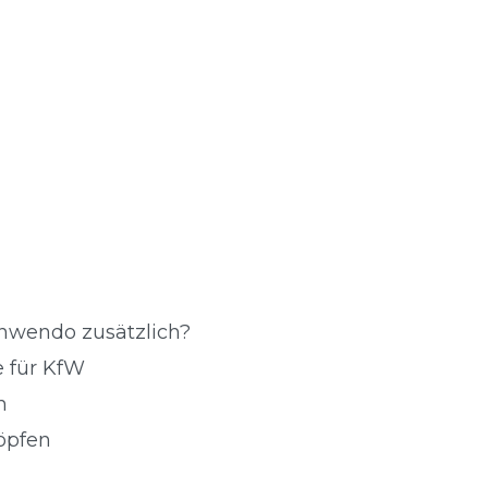
Enwendo zusätzlich?
e für KfW
n
öpfen