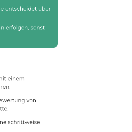
ie entscheidet über
 erfolgen, sonst
mit einem
hen.
Bewertung von
tte.
e schrittweise