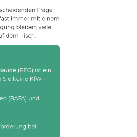
tscheidenden Frage:
 fast immer mit einem
gung bleiben viele
uf dem Tisch.
äude (BEG) ist ein
n Sie keine KfW-
sen (BAFA) und
 Förderung bei