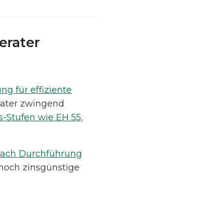
erater
g für effiziente
erater zwingend
s-Stufen wie EH 55,
nach Durchführung
 noch zinsgünstige