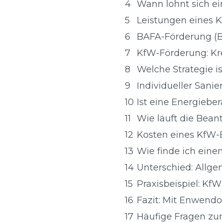
4
Wann lohnt sich e
5
Leistungen eines K
6
BAFA-Förderung (
7
KfW-Förderung: Kr
8
Welche Strategie is
9
Individueller Sani
10
Ist eine Energiebe
11
Wie läuft die Bea
12
Kosten eines KfW-
13
Wie finde ich eine
14
Unterschied: Allge
15
Praxisbeispiel: Kf
16
Fazit: Mit Enwendo
17
Häufige Fragen zu