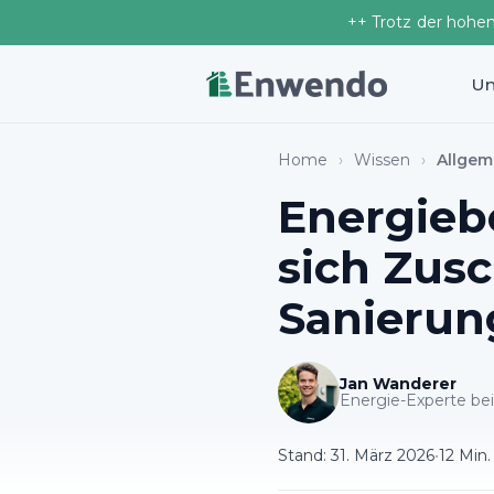
++ Trotz der hohe
Un
Home
›
Wissen
›
Allgem
Energiebe
sich Zus
Sanierung
Jan Wanderer
Energie-Experte b
Stand:
31. März 2026
•
12 Min.