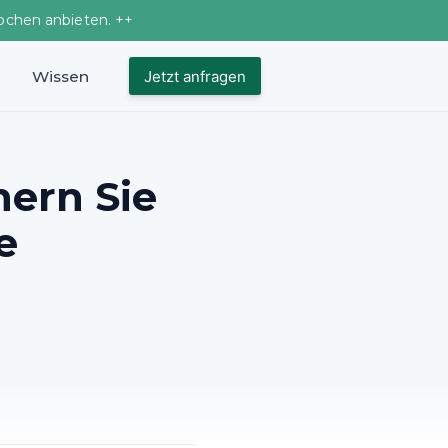
ochen anbieten. ++
Wissen
Jetzt anfragen
hern Sie
e