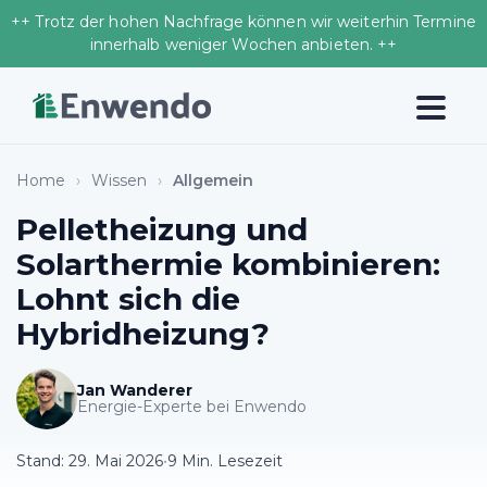
++ Trotz der hohen Nachfrage können wir weiterhin Termine
innerhalb weniger Wochen anbieten. ++
Home
›
Wissen
›
Allgemein
Pelletheizung und
Solarthermie kombinieren:
Lohnt sich die
Hybridheizung?
Jan Wanderer
Energie-Experte bei Enwendo
Stand:
29. Mai 2026
•
9 Min. Lesezeit