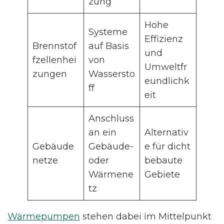
zung
Hohe
Systeme
Effizienz
Brennstof
auf Basis
und
fzellenhei
von
Umweltfr
zungen
Wassersto
eundlichk
ff
eit
Anschluss
an ein
Alternativ
Gebäude
Gebäude-
e für dicht
netze
oder
bebaute
Wärmene
Gebiete
tz
Wärmepumpen
stehen dabei im Mittelpunkt