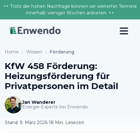
++ Trotz der hohen Nachfrage können wir weiterhin Termine
innerhalb weniger Wochen anbieten. ++
Home
›
Wissen
›
Förderung
KfW 458 Förderung:
Heizungsförderung für
Privatpersonen im Detail
Jan Wanderer
Energie-Experte bei Enwendo
Stand:
9. März 2026
•
18 Min. Lesezeit