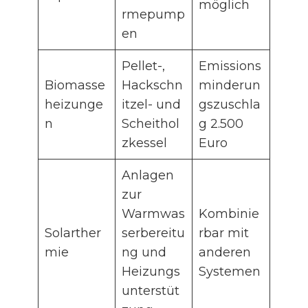
möglich
rmepump
en
Pellet-,
Emissions
Biomasse
Hackschn
minderun
heizunge
itzel- und
gszuschla
n
Scheithol
g 2.500
zkessel
Euro
Anlagen
zur
Warmwas
Kombinie
Solarther
serbereitu
rbar mit
mie
ng und
anderen
Heizungs
Systemen
unterstüt