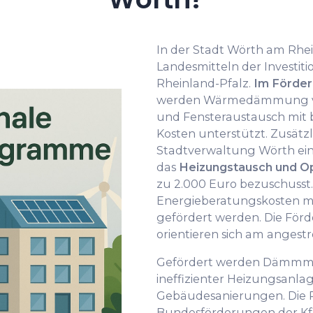
In der Stadt Wörth am Rhei
Landesmitteln der Investit
Rheinland-Pfalz.
Im Förde
werden Wärmedämmung v
und Fensteraustausch mit b
Kosten unterstützt. Zusätz
Stadtverwaltung Wörth ei
das
Heizungstausch und 
zu 2.000 Euro bezuschusst
Energieberatungskosten mi
gefördert werden. Die Förd
orientieren sich am angest
Gefördert werden Dämmm
ineffizienter Heizungsanla
Gebäudesanierungen. Die 
Bundesförderungen der Kf