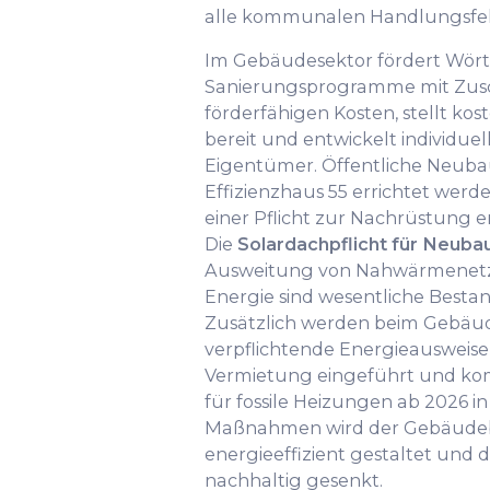
alle kommunalen Handlungsfel
Im Gebäudesektor fördert Wör
Sanierungsprogramme mit Zusch
förderfähigen Kosten, stellt ko
bereit und entwickelt individue
Eigentümer. Öffentliche Neuba
Effizienzhaus 55 errichtet wer
einer Pflicht zur Nachrüstung en
Die
Solardachpflicht für Neuba
Ausweitung von Nahwärmenetz
Energie sind wesentliche Bestand
Zusätzlich werden beim Gebä
verpflichtende Energieausweise
Vermietung eingeführt und k
für fossile Heizungen ab 2026 in 
Maßnahmen wird der Gebäudebe
energieeffizient gestaltet und
nachhaltig gesenkt.