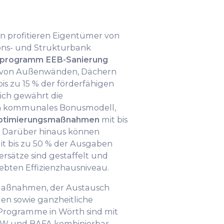
n profitieren Eigentümer von
ions- und Strukturbank
rprogramm EEB-Sanierung
on Außenwänden, Dächern
is zu 15 % der förderfähigen
lich gewährt die
n kommunales Bonusmodell,
Optimierungsmaßnahmen
mit bis
. Darüber hinaus können
t bis zu 50 % der Ausgaben
ersätze sind gestaffelt und
rebten Effizienzhausniveau.
aßnahmen, der Austausch
gen sowie ganzheitliche
Programme in Wörth sind mit
W und BAFA kombinierbar,