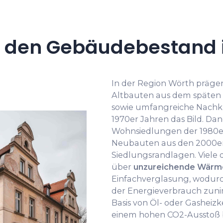
 den Gebäudebestand 
In der Region Wörth prägen
Altbauten aus dem späten 
sowie umfangreiche Nachkr
1970er Jahren das Bild. Dan
Wohnsiedlungen der 1980er
Neubauten aus den 2000er
Siedlungsrandlagen. Viele
über
unzureichende Wär
Einfachverglasung, wodur
der Energieverbrauch zuni
Basis von Öl- oder Gasheizk
einem hohen CO2-Ausstoß b