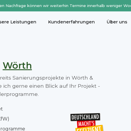
en Nachfrage können wir weiterhin Termine innerhalb weniger Wo
sere Leistungen
Kundenerfahrungen
Über uns
n
Wörth
ereits Sanierungsprojekte in Wörth &
ch gerne einen Blick auf Ihr Projekt -
rderprogramme.
et
KfW)
rprogramme