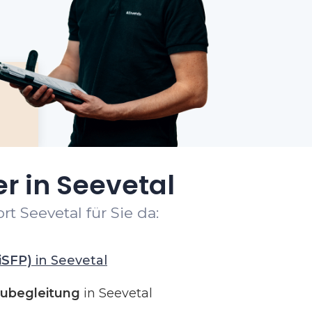
r in Seevetal
t Seevetal für Sie da:
iSFP)
in Seevetal
ubegleitung
in Seevetal