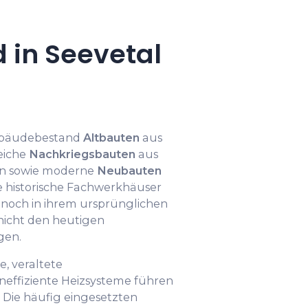
 in Seevetal
Gebäudebestand
Altbauten
aus
eiche
Nachkriegsbauten
aus
ren sowie moderne
Neubauten
le historische Fachwerkhäuser
noch in ihrem ursprünglichen
icht den heutigen
gen.
 veraltete
neffiziente Heizsysteme führen
Die häufig eingesetzten