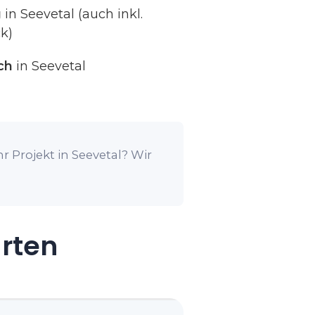
g
in Seevetal (auch inkl.
k)
ch
in Seevetal
r Projekt in Seevetal? Wir
arten