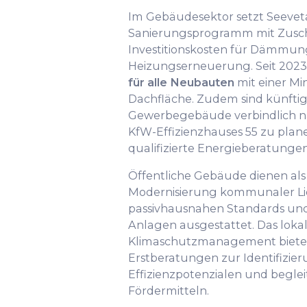
Im Gebäudesektor setzt Seevet
Sanierungsprogramm mit Zuschü
Investitionskosten für Dämmu
Heizungserneuerung. Seit 2023 
für alle Neubauten
mit einer M
Dachfläche. Zudem sind künfti
Gewerbegebäude verbindlich n
KfW-Effizienzhauses 55 zu pla
qualifizierte Energieberatungen
Öffentliche Gebäude dienen als 
Modernisierung kommunaler Li
passivhausnahen Standards und 
Anlagen ausgestattet. Das loka
Klimaschutzmanagement bietet
Erstberatungen zur Identifizie
Effizienzpotenzialen und begle
Fördermitteln.