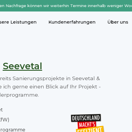
en Nachfrage können wir weiterhin Termine innerhalb weniger Wo
sere Leistungen
Kundenerfahrungen
Über uns
n
Seevetal
ereits Sanierungsprojekte in Seevetal &
ch gerne einen Blick auf Ihr Projekt -
rderprogramme.
et
KfW)
rprogramme