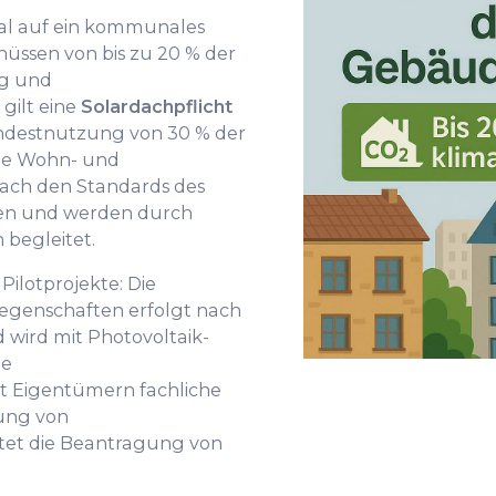
al auf ein kommunales
ssen von bis zu 20 % der
ng und
gilt eine
Solardachpflicht
indestnutzung von 30 % der
ge Wohn- und
ach den Standards des
nen und werden durch
 begleitet.
Pilotprojekte: Die
egenschaften erfolgt nach
wird mit Photovoltaik-
le
 Eigentümern fachliche
rung von
itet die Beantragung von