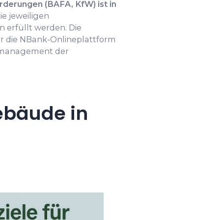
derungen (BAFA, KfW) ist in
die jeweiligen
erfüllt werden. Die
er die NBank-Onlineplattform
zmanagement der
ebäude in