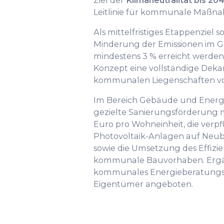
Ziel der
Klimaneutralität bis 20
Leitlinie für kommunale Maßn
Als mittelfristiges Etappenziel so
Minderung der Emissionen im 
mindestens 3 % erreicht werden.
Konzept eine vollständige Dekar
kommunalen Liegenschaften vo
Im Bereich Gebäude und Energie
gezielte Sanierungsförderung m
Euro pro Wohneinheit, die verpfl
Photovoltaik-Anlagen auf Neub
sowie die Umsetzung des Effizi
kommunale Bauvorhaben. Ergä
kommunales Energieberatungs
Eigentümer angeboten.