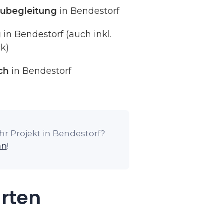
ubegleitung
in Bendestorf
g
in Bendestorf (auch inkl.
k)
ch
in Bendestorf
hr Projekt in Bendestorf?
an
!
arten