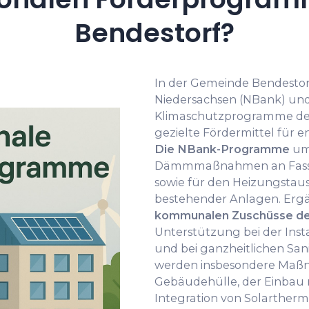
Bendestorf?
In der Gemeinde Bendestor
Niedersachsen (NBank) u
Klimaschutzprogramme de
gezielte Fördermittel für e
Die NBank-Programme
umf
Dämmmaßnahmen an Fassa
sowie für den Heizungstau
bestehender Anlagen. Ergä
kommunalen Zuschüsse de
Unterstützung bei der Inst
und bei ganzheitlichen Sa
werden insbesondere Maß
Gebäudehülle, der Einbau 
Integration von Solartherm