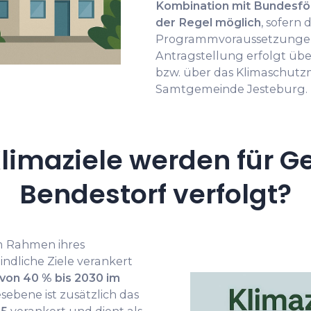
Kombination mit Bundesför
der Regel möglich
, sofern 
Programmvoraussetzungen 
Antragstellung erfolgt üb
bzw. über das Klimaschut
Samtgemeinde Jesteburg.
limaziele werden für G
Bendestorf verfolgt?
m Rahmen ihres
ndliche Ziele verankert
von 40 % bis 2030 im
sebene ist zusätzlich das