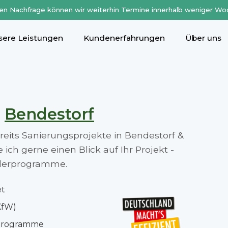
en Nachfrage können wir weiterhin Termine innerhalb weniger Wo
sere Leistungen
Kundenerfahrungen
Über uns
n
Bendestorf
ereits Sanierungsprojekte in Bendestorf &
ch gerne einen Blick auf Ihr Projekt -
rderprogramme.
et
KfW)
rprogramme