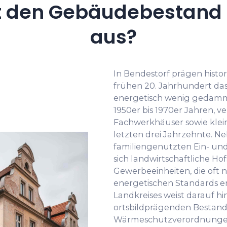
 den Gebäudebestand i
aus?
In Bendestorf prägen hist
frühen 20. Jahrhundert da
energetisch wenig gedämm
1950er bis 1970er Jahren, 
Fachwerkhäuser sowie kle
letzten drei Jahrzehnte. 
familiengenutzten Ein- un
sich landwirtschaftliche Ho
Gewerbeeinheiten, die oft 
energetischen Standards en
Landkreises weist darauf hi
ortsbildprägenden Bestan
Wärmeschutzverordnungen