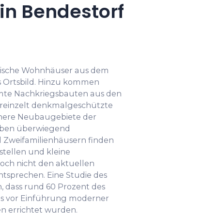
n Bendestorf
orische Wohnhäuser aus dem
s Ortsbild. Hinzu kommen
te Nachkriegsbauten aus den
vereinzelt denkmalgeschützte
inere Neubaugebiete der
Neben überwiegend
d Zweifamilienhäusern finden
fstellen und kleine
noch nicht den aktuellen
tsprechen. Eine Studie des
n, dass rund 60 Prozent des
ds vor Einführung moderner
 errichtet wurden.