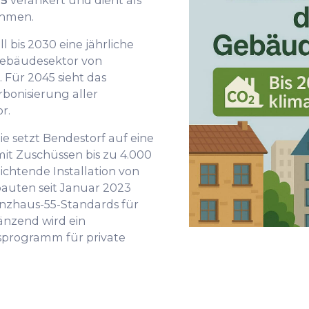
45
verankert und dient als
ahmen.
ll bis 2030 eine jährliche
Gebäudesektor von
 Für 2045 sieht das
bonisierung aller
r.
 setzt Bendestorf auf eine
it Zuschüssen bis zu 4.000
ichtende Installation von
auten seit Januar 2023
enzhaus-55-Standards für
nzend wird ein
programm für private