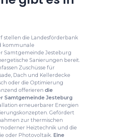
f stellen die Landesförderbank
nd kommunale
r Samtgemeinde Jesteburg
nergetische Sanierungen bereit.
assen Zuschüsse für
de, Dach und Kellerdecke
sch oder die Optimierung
nzend offerieren
die
r Samtgemeinde Jesteburg
allation erneuerbarer Energien
nierungskonzepten. Gefördert
nahmen zur thermischen
moderner Heiztechnik und die
ie oder Photovoltaik.
Eine