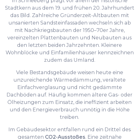
In Schneeberg prägt vor allem der historische
Stadtkern aus dem 19. und frühen 20. Jahrhundert
das Bild. Zahlreiche Gründerzeit-Altbauten mit
unsanierten Sandsteinfassaden wechseln sich ab
mit Nachkriegsbauten der 1950–70er Jahre,
vereinzelten Plattenbauten und Neubauten aus
den letzten beiden Jahrzehnten. Kleinere
Wohnblöcke und Einfamilienhäuser kennzeichnen
zudem das Umland.
Viele Bestandsgebäude weisen heute eine
unzureichende Wärmedämmung, veraltete
Einfachverglasung und nicht gedämmte
Dachböden auf. Häufig kommen ältere Gas- oder
Ölheizungen zum Einsatz, die ineffizient arbeiten
und den Energieverbrauch unnötig in die Höhe
treiben.
Im Gebäudesektor entfallen rund ein Drittel des
gesamten
CO2-Ausstoßes
. Eine zeitnahe