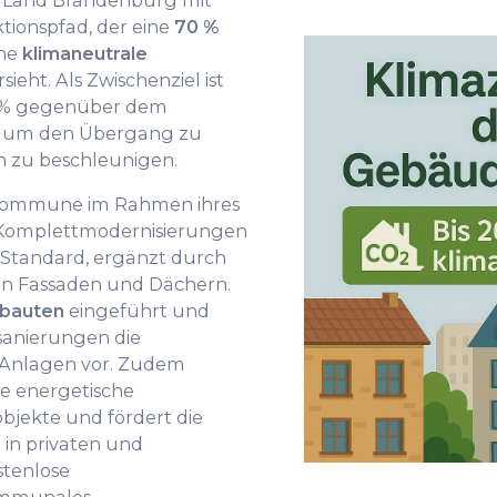
em Land Brandenburg mit
tionspfad, der eine
70 %
ne
klimaneutrale
sieht. Als Zwischenziel ist
0 % gegenüber dem
rt, um den Übergang zu
 zu beschleunigen.
 Kommune im Rahmen ihres
Komplettmodernisierungen
Standard, ergänzt durch
n Fassaden und Dächern.
ubauten
eingeführt und
sanierungen die
-Anlagen vor. Zudem
he energetische
bjekte und fördert die
in privaten und
stenlose