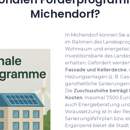
Michendorf?
In Michendorf können Sie a
im Rahmen des Landespro
Wohnraum und energetisch
Investitionsbank des Land
erhalten. Gefördert werde
Fassade und Kellerdecke
,
Heizungsanlagen (z. B. Gas
ganzheitliche Sanierungen 
Die
Zuschusshöhe beträgt b
Kosten
, maximal 7.500 Eur
auch Energieberatung und
Voraussetzung ist in der Reg
Sanierungsfahrplan bzw. e
Ergänzend bietet die Sta