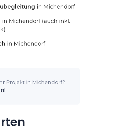
ubegleitung
in Michendorf
g
in Michendorf (auch inkl.
k)
ch
in Michendorf
hr Projekt in Michendorf?
an
!
arten