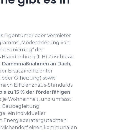
ls Eigentümer oder Vermieter
gramms „Modernisierung von
e Sanierung“ der
es Brandenburg (ILB) Zuschüsse
n
Dämmmaßnahmen an Dach,
 der Ersatz ineffizienter
- oder Ölheizung) sowie
nach Effizienzhaus-Standards.
is zu 15 % der förderfähigen
o je Wohneinheit, und umfasst
 Baubegleitung.
el ein individueller
in Energieberatergutachten.
dt Michendorf einen kommunalen