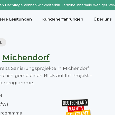
en Nachfrage können wir weiterhin Termine innerhalb weniger Wo
sere Leistungen
Kundenerfahrungen
Über uns
rk
n
Michendorf
ereits Sanierungsprojekte in Michendorf
 ich gerne einen Blick auf Ihr Projekt -
rderprogramme.
et
KfW)
rprogramme