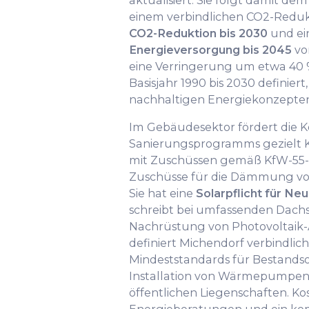
aktualisiert. Sie folgt damit d
einem verbindlichen CO2-Reduk
CO2-Reduktion bis 2030
und ei
Energieversorgung bis 2045
vor
eine Verringerung um etwa 4
Basisjahr 1990 bis 2030 definie
nachhaltigen Energiekonzepten
Im Gebäudesektor fördert die
Sanierungsprogramms gezielt 
mit Zuschüssen gemäß KfW-55-
Zuschüsse für die Dämmung vo
Sie hat eine
Solarpflicht für Ne
schreibt bei umfassenden Dach
Nachrüstung von Photovoltaik
definiert Michendorf verbindlic
Mindeststandards für Bestandso
Installation von Wärmepumpen 
öffentlichen Liegenschaften. Ko