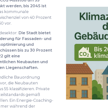
r CO2-Ausstoß um 55
t werden, bis 2045 ist
as kommunale
wischenziel von 40 Prozent
0 vor.
desektor:
Die Stadt bietet
derung für Fassaden- und
optimierung und
chüssen bis zu 30 Prozent
2 gilt eine
fentlichen Neubauten und
en Liegenschaften.
indliche Bauordnung
 vor, die Neubauten
 55 klassifizieren. Private
eilstandards gemäß
len. Ein Energie-Coaching-
ümer während der