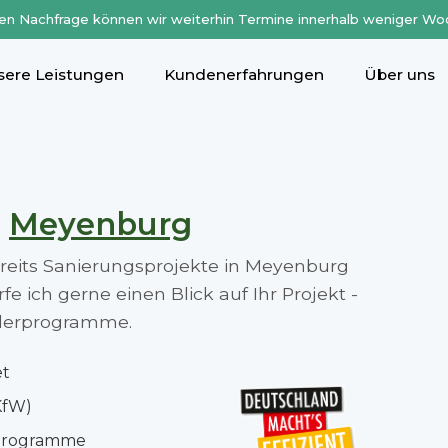
en Nachfrage können wir weiterhin Termine innerhalb weniger Wo
sere Leistungen
Kundenerfahrungen
Über uns
n
Meyenburg
bereits Sanierungsprojekte in Meyenburg
 ich gerne einen Blick auf Ihr Projekt -
rderprogramme.
et
KfW)
rprogramme