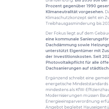
Brandenburg:
Bis 2030 soll de
Prozent gegenüber 1990 gesenk
Klimaneutralität vorgesehen.
D
Klimaschutzkonzept sieht ein Z
Treibhausgasminderung bis 203
Der Fokus liegt auf dem Gebäu
eine kommunale Sanierungsför
Dachdämmung sowie Heizungs
unterstützt Eigentümer mit Zus
der Investitionskosten.
Seit 202
Photovoltaikpflicht für alle öf
Dachsanierungen auf städtisch
Ergänzend schreibt eine geme
energetische Mindeststandards
mindestens als KfW-Effizienzhaus
Modernisierungen müssen Baut
Energieeinsparverordnung erfül
Angebot begleitet Hauseigent