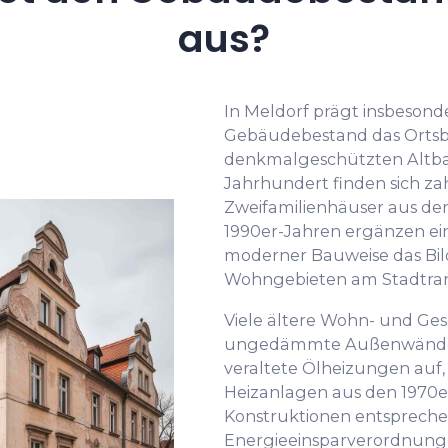
aus?
In Meldorf prägt insbesond
Gebäudebestand das Ortsb
denkmalgeschützten Altbau
Jahrhundert finden sich za
Zweifamilienhäuser aus der 
1990er-Jahren ergänzen e
moderner Bauweise das Bil
Wohngebieten am Stadtra
Viele ältere Wohn- und Ge
ungedämmte Außenwände, 
veraltete Ölheizungen auf
Heizanlagen aus den 1970er
Konstruktionen entspreche
Energieeinsparverordnung