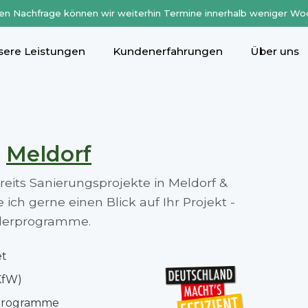
en Nachfrage können wir weiterhin Termine innerhalb weniger Wo
sere Leistungen
Kundenerfahrungen
Über uns
n
Meldorf
ereits Sanierungsprojekte in Meldorf &
ch gerne einen Blick auf Ihr Projekt -
rderprogramme.
et
KfW)
rprogramme