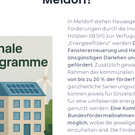
In Meldorf stehen Hausei
Förderungen durch die Inve
Holstein (IB.SH) zur Verf
„Energieeffizienz“ werden
Fenstererneuerung und He
zinsgünstigen Darlehen un
gefördert
. Zusätzlich gewä
Rahmen des kommunalen 
von bis zu 20 % der förder
ganzheitliche Sanierungsvo
können jeweils für Einzel
für eine umfassende energ
genutzt werden.
Eine Komb
Bundesfördermaßnahmen (B
möglich
, wobei die jewei
einzuhalten sind. Die Förde