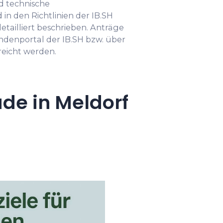
d technische
in den Richtlinien der IB.SH
tailliert beschrieben. Anträge
ndenportal der IB.SH bzw. über
reicht werden.
de in Meldorf