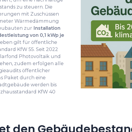
tands zu steuern. Die
ierungen mit Zuschüssen
ratmeter Wärmedämmung
 Neubauten zur
Installation
estleistung von 0,1 kWp je
eben gilt für öffentliche
ndard KfW 55. Seit 2022
larfond Photovoltaik und
lehen, zudem erfolgen alle
ieaudits öffentlicher
as Paket durch eine
tadtgebäude werden bis
enzhausstandard KfW 40
et den Gebäudebestand