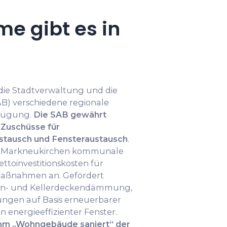
e gibt es in
die Stadtverwaltung und die
B) verschiedene regionale
fügung.
Die SAB gewährt
 Zuschüsse für
ausch und Fensteraustausch
.
dt Markneukirchen kommunale
ettoinvestitionskosten für
maßnahmen an. Gefördert
aden- und Kellerdeckendämmung,
ngen auf Basis erneuerbarer
n energieeffizienter Fenster.
mm „Wohngebäude saniert“ der