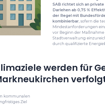
SAB richtet sich an privat
Darlehen ab 0,75 % Effekti
der Regel mit Bundesför
kombinierbar
, sofern die t
Mindestanforderungen ein
vor Beginn der Maßnahme b
Stadtverwaltung einzureich
durch qualifizierte Energieb
limaziele werden für G
arkneukirchen verfolg
 im kommunalen
gfristiges Ziel