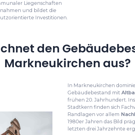
ommunaler Liegenschaften
ßnahmen und bildet die
tzorientierte Investitionen.
ichnet den Gebäudebes
Markneukirchen aus?
In Markneukirchen dominie
Gebäudebestand mit
Altb
frühen 20. Jahrhundert. In
Stadtkern finden sich Fac
Randlagen vor allem
Nach
1980er Jahren das Bild prä
letzten drei Jahrzehnte er