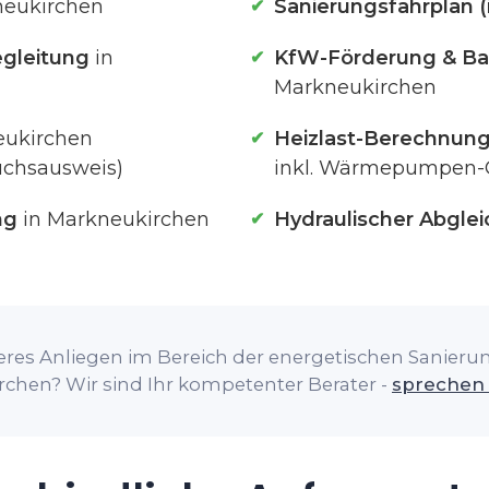
neukirchen
Sanierungsfahrplan (
gleitung
in
KfW-Förderung & Ba
Markneukirchen
eukirchen
Heizlast-Berechnun
uchsausweis)
inkl. Wärmepumpen-
ng
in Markneukirchen
Hydraulischer Abglei
res Anliegen im Bereich der energetischen Sanierung
chen? Wir sind Ihr kompetenter Berater -
sprechen 