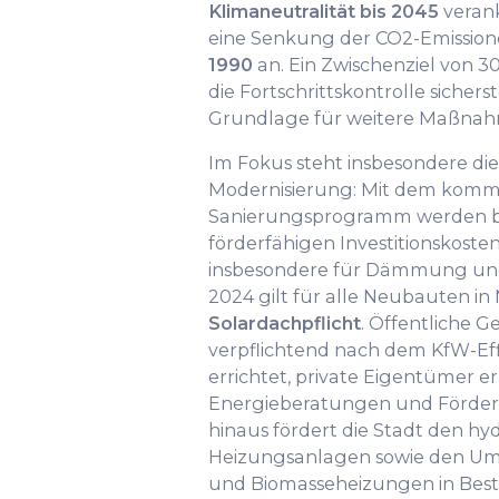
Klimaneutralität bis 2045
verank
eine Senkung der CO2-Emissi
1990
an. Ein Zwischenziel von 30
die Fortschrittskontrolle sichers
Grundlage für weitere Maßnah
Im Fokus steht insbesondere di
Modernisierung: Mit dem kom
Sanierungsprogramm werden bi
förderfähigen Investitionskos
insbesondere für Dämmung und e
2024 gilt für alle Neubauten i
Solardachpflicht
. Öffentliche 
verpflichtend nach dem KfW-Ef
errichtet, private Eigentümer e
Energieberatungen und Förder
hinaus fördert die Stadt den hy
Heizungsanlagen sowie den U
und Biomasseheizungen in Bes