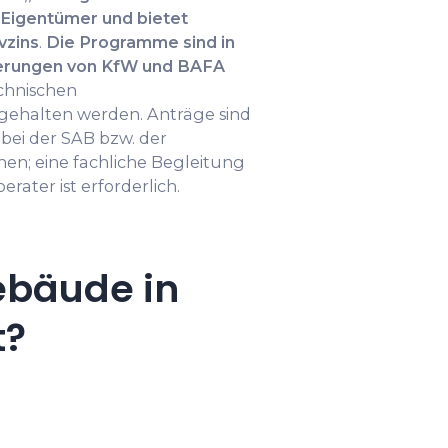
e Eigentümer und bietet
vzins
.
Die Programme sind in
derungen von KfW und BAFA
echnischen
gehalten werden. Anträge sind
ei der SAB bzw. der
en; eine fachliche Begleitung
erater ist erforderlich.
ebäude in
t?