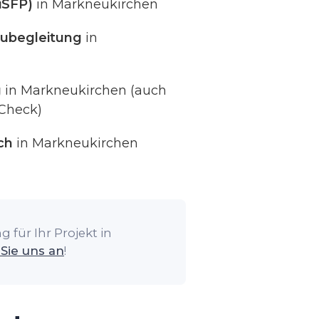
iSFP)
in Markneukirchen
ubegleitung
in
g
in Markneukirchen (auch
Check)
ch
in Markneukirchen
 für Ihr Projekt in
Sie uns an
!