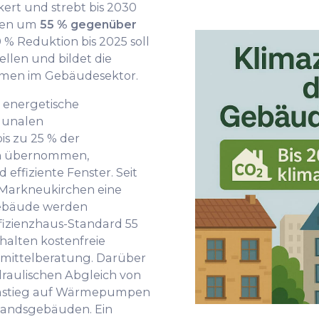
ert und strebt bis 2030
onen um
55 % gegenüber
 % Reduktion bis 2025 soll
tellen und bildet die
men im Gebäudesektor.
e energetische
munalen
s zu 25 % der
ten übernommen,
ffiziente Fenster. Seit
n Markneukirchen eine
Gebäude werden
fizienzhaus-Standard 55
rhalten kostenfreie
mittelberatung. Darüber
draulischen Abgleich von
mstieg auf Wärmepumpen
tandsgebäuden. Ein