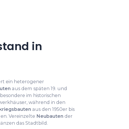
tand in
rt ein heterogener
auten
aus dem späten 19. und
sbesondere im historischen
hwerkhäuser, während in den
kriegsbauten
aus den 1950er bis
gen. Vereinzelte
Neubauten
der
gänzen das Stadtbild.