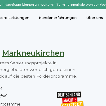
en Nachfrage können wir weiterhin Termine innerhalb weniger Wo
sere Leistungen
Kundenerfahrungen
Über uns
n
Markneukirchen
ereits Sanierungsprojekte in
ergieberater werfe ich gerne einen
lick auf die besten Förderprogramme.
et
KfW)
rprogramme