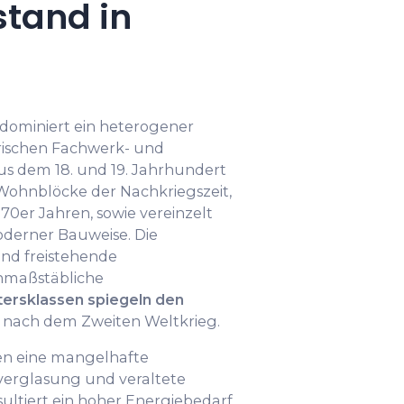
tand in
dominiert ein heterogener
rischen Fachwerk- und
aus dem 18. und 19. Jahrhundert
hnblöcke der Nachkriegszeit,
1970er Jahren, sowie vereinzelt
derner Bauweise. Die
nd freistehende
inmaßstäbliche
tersklassen spiegeln den
nach dem Zweiten Weltkrieg.
en eine mangelhafte
rglasung und veraltete
sultiert ein hoher Energiebedarf