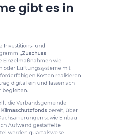
e gibt es in
e Investitions- und
rogramm
„Zuschuss
Sie Einzelmaßnahmen wie
 oder Lüftungs­systeme mit
förderfähigen Kosten realisieren
rag digital ein und lassen sich
 begleiten.
llt die Verbandsgemeinde
n
Klimaschutzfonds
bereit, über
Dach­sanierungen sowie Einbau
nach Aufwand gestaffelte
ttel werden quartalsweise