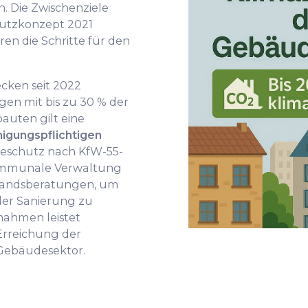
n. Die Zwischenziele
utzkonzept 2021
ren die Schritte für den
cken seit 2022
en mit bis zu 30 % der
bauten gilt eine
migungspflichtigen
schutz nach KfW-55-
kommunale Verwaltung
standsberatungen, um
 der Sanierung zu
nahmen leistet
Erreichung der
Gebäudesektor.