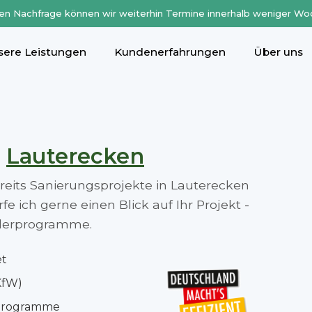
en Nachfrage können wir weiterhin Termine innerhalb weniger Wo
sere Leistungen
Kundenerfahrungen
Über uns
n
Lauterecken
ereits Sanierungsprojekte in Lauterecken
 ich gerne einen Blick auf Ihr Projekt -
rderprogramme.
et
KfW)
rprogramme