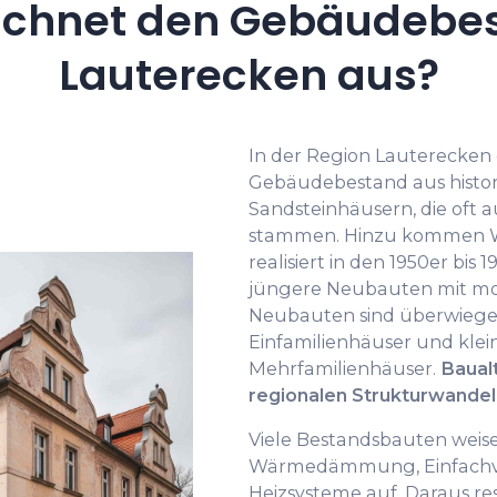
ichnet den Gebäudebes
Lauterecken aus?
In der Region Lauterecken 
Gebäudebestand aus histo
Sandsteinhäusern, die oft 
stammen. Hinzu kommen Wo
realisiert in den 1950er bis 
jüngere Neubauten mit mo
Neubauten sind überwiege
Einfamilienhäuser und kle
Mehrfamilienhäuser.
Baual
regionalen Strukturwandel
Viele Bestandsbauten weis
Wärmedämmung, Einfachve
Heizsysteme auf. Daraus re