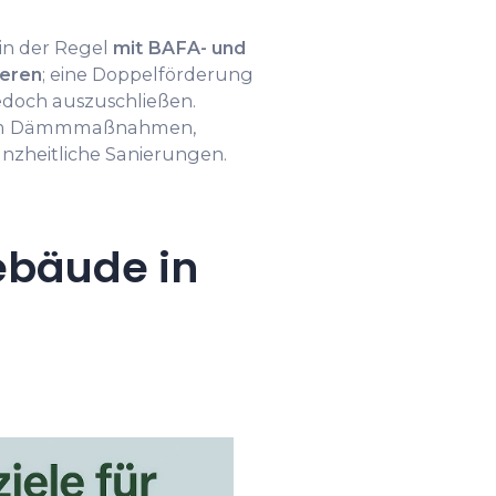
in der Regel
mit BAFA- und
eren
; eine Doppel­förderung
edoch auszuschließen.
llem Dämmmaßnahmen,
nzheitliche Sanierungen.
ebäude in