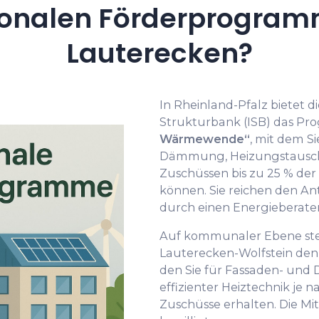
onalen Förderprogramm
Lauterecken?
In Rheinland-Pfalz bietet di
Strukturbank (ISB) das P
Wärmewende“
, mit dem 
Dämmung, Heizungs­tausch
Zuschüssen bis zu 25 % der 
können. Sie reichen den Ant
durch einen Energieberater
Auf kommunaler Ebene ste
Lauterecken-Wolfstein de
den Sie für Fassaden- und 
effizienter Heiztechnik je 
Zuschüsse erhalten. Die Mi