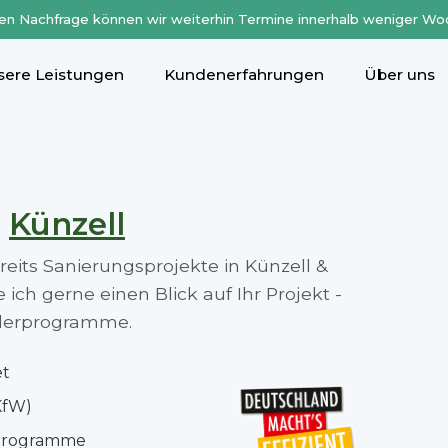
en Nachfrage können wir weiterhin Termine innerhalb weniger Wo
sere Leistungen
Kundenerfahrungen
Über uns
n
Künzell
ereits Sanierungsprojekte in Künzell &
ch gerne einen Blick auf Ihr Projekt -
rderprogramme.
et
KfW)
rprogramme