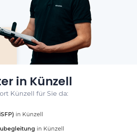
er in Künzell
t Künzell für Sie da:
iSFP)
in Künzell
ubegleitung
in Künzell