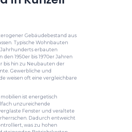
heterogener Gebäudebestand aus
assen. Typische Wohnbauten
. Jahrhunderts erbauten
 den 1950er bis 1970er Jahren
er bis hin zu Neubauten der
nte. Gewerbliche und
e weisen oft eine vergleichbare
mobilien ist energetisch
elfach unzureichende
glaste Fenster und veraltete
orherrschen. Dadurch entweicht
ntrolliert, was zu hohen
 steigenden Betriebskosten