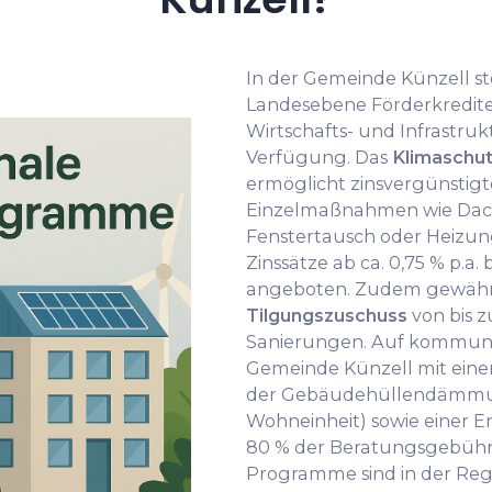
In der Gemeinde Künzell 
Landesebene Förderkredit
Wirtschafts- und Infrastru
Verfügung. Das
Klimaschu
ermöglicht zinsvergünstigt
Einzelmaßnahmen wie Da
Fenstertausch oder Heizun
Zinssätze ab ca. 0,75 % p.a.
angeboten. Zudem gewährt
Tilgungszuschuss
von bis z
Sanierungen. Auf kommuna
Gemeinde Künzell mit ein
der Gebäudehüllendämmun
Wohneinheit) sowie einer 
80 % der Beratungsgebühre
Programme sind in der Re