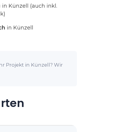
g
in Künzell (auch inkl.
k)
ch
in Künzell
r Projekt in Künzell? Wir
arten