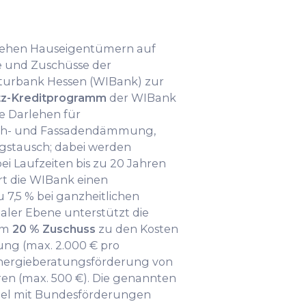
stehen Hauseigentümern auf
e und Zuschüsse der
kturbank Hessen (WIBank) zur
tz-Kreditprogramm
der WIBank
e Darlehen für
ch- und Fassadendämmung,
gstausch; dabei werden
 bei Laufzeiten bis zu 20 Jahren
 die WIBank einen
u 7,5 % bei ganzheitlichen
ler Ebene unterstützt die
em
20 % Zuschuss
zu den Kosten
g (max. 2.000 € pro
Energieberatungsförderung von
n (max. 500 €). Die genannten
gel mit Bundesförderungen