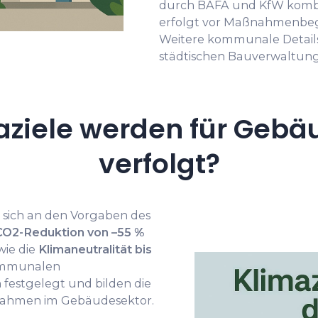
durch BAFA und KfW kombin
erfolgt vor Maßnahmenbegin
Weitere kommunale Details 
städtischen Bauverwaltung 
ziele werden für Gebäu
verfolgt?
t sich an den Vorgaben des
CO2-Reduktion von –55 %
ie die
Klimaneutralität bis
kommunalen
 festgelegt und bilden die
nahmen im Gebäudesektor.