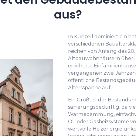
aus?
In Künzell dominiert ein 
verschiedenen Baualterskl
reichen von Anfang des 20
Altbauwohnhäusern über in
errichtete Einfamilienhäus
vergangenen zwei Jahrzeh
öffentliche Bestandsgebäud
Altersspanne auf.
Ein Großteil der Bestandsim
sanierungsbedürftig, da vi
Wärmedämmung, einfachver
Öl- oder Gasheizsysteme v
wertvolle Heizenergie unko
Verbrauchskennwerten und