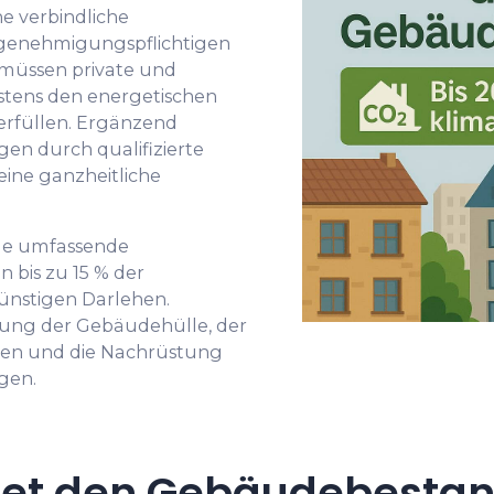
ne verbindliche
e genehmigungspflichtigen
 müssen private und
ens den energetischen
erfüllen. Ergänzend
en durch qualifizierte
eine ganzheitliche
de umfassende
 bis zu 15 % der
ünstigen Darlehen.
rung der Gebäudehülle, der
n und die Nachrüstung
gen.
et den Gebäudebestand