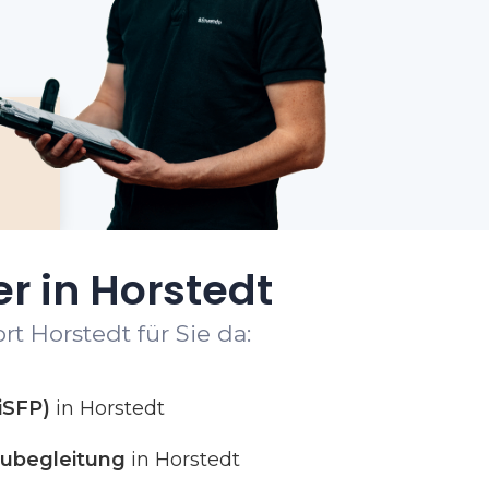
r in Horstedt
t Horstedt für Sie da:
iSFP)
in Horstedt
ubegleitung
in Horstedt