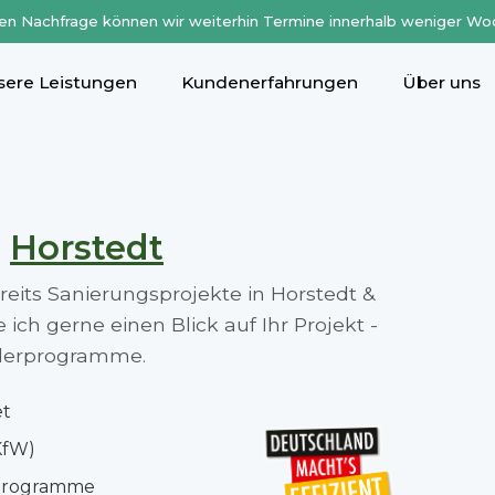
en Nachfrage können wir weiterhin Termine innerhalb weniger Wo
sere Leistungen
Kundenerfahrungen
Über uns
n
Horstedt
ereits Sanierungsprojekte in Horstedt &
ch gerne einen Blick auf Ihr Projekt -
rderprogramme.
et
KfW)
rprogramme