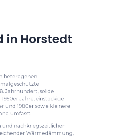
in Horstedt
en heterogenen
kmalgeschützte
. Jahrhundert, solide
950er Jahre, einstöckige
er und 1980er sowie kleinere
and umfasst.
en und nachkriegszeitlichen
ureichender Wärmedämmung,