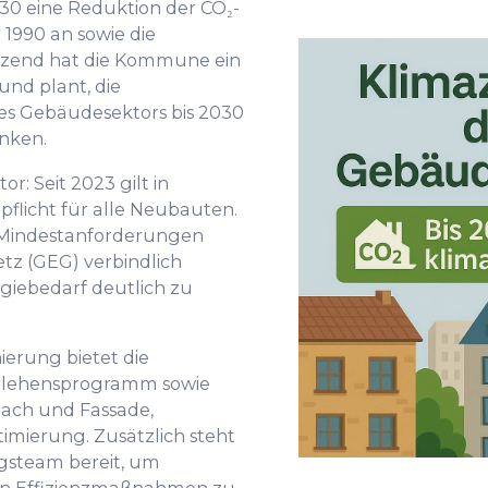
030 eine Reduktion der CO₂-
1990 an sowie die
änzend hat die Kommune ein
und plant, die
s Gebäudesektors bis 2030
nken.
r: Seit 2023 gilt in
flicht für alle Neubauten.
 Mindestanforderungen
z (GEG) verbindlich
iebedarf deutlich zu
erung bietet die
arlehensprogramm sowie
ach und Fassade,
mierung. Zusätzlich steht
gsteam bereit, um
on Effizienzmaßnahmen zu