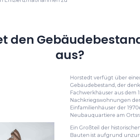
et den Gebäudebestand 
aus?
Horstedt verfügt über ein
Gebäudebestand, der den
Fachwerkhäuser aus dem 18
Nachkriegswohnungen der 1
Einfamilienhäuser der 1970
Neubauquartiere am Ortsr
Ein Großteil der historisch
Bauten ist aufgrund unz