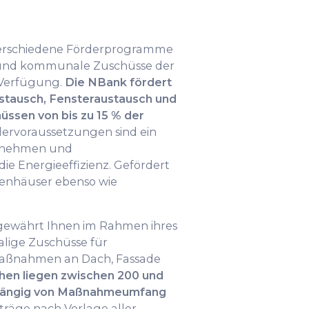
 verschiedene Förderprogramme
 und kommunale Zuschüsse der
Verfügung.
Die NBank fördert
ausch, Fensteraustausch und
üssen von bis zu 15 % der
ervoraussetzungen sind ein
ernehmen und
e Energieeffizienz. Gefördert
ienhäuser ebenso wie
ewährt Ihnen im Rahmen ihres
lige Zuschüsse für
aßnahmen an Dach, Fassade
hen liegen zwischen 200 und
bhängig von Maßnahmeumfang
räge nach Vorlage aller