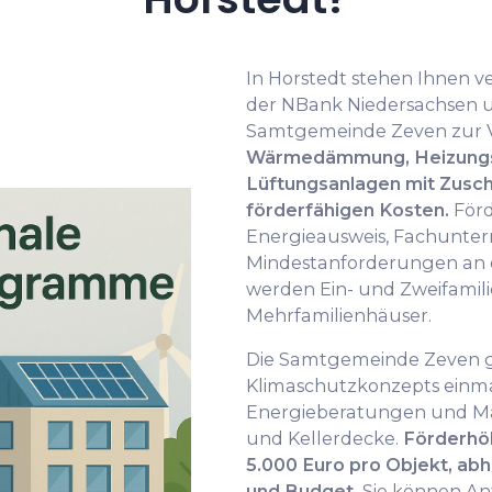
In Horstedt stehen Ihnen
der NBank Niedersachsen
Samtgemeinde Zeven zur 
Wärmedämmung, Heizungst
Lüftungsanlagen mit Zusch
förderfähigen Kosten.
Förd
Energieausweis, Fachunt
Mindestanforderungen an di
werden Ein- und Zweifamil
Mehrfamilienhäuser.
Die Samtgemeinde Zeven g
Klimaschutzkonzepts einma
Energieberatungen und M
und Kellerdecke.
Förderhö
5.000 Euro pro Objekt, a
und Budget.
Sie können Ant