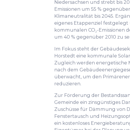
Niedersachsen und strebt bis 2
Emissionen um 55 % gegenüber 
Klimaneutralität bis 2045. Erg
eigenes Etappenziel festgelegt 
kommunalen CO₂-Emissionen de
um 40 % gegenüber 2010 zu se
Im Fokus steht der Gebäudesekto
Horstedt eine kommunale Solarp
Zugleich werden energetische
nach dem Gebäudeenergiegeset
überwacht, um den Primärenerg
reduzieren.
Zur Förderung der Bestandssani
Gemeinde ein zinsgünstiges D
Zuschüsse für Dämmung von D
Fenstertausch und Heizungsopti
ein kostenloses Energieberatun
Eigentümer bei der Planung v