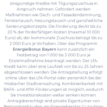
zinsgünstige Kredite mit Tilgungszuschuss in
Anspruch nehmen. Gefördert werden
Maßnahmen wie Dach- und Fassadendämmung,
Fenstertausch, Heizungstausch und ganzheitliche
Sanierungskonzepte. Die Förderung deckt bis zu
20 % der förderfähigen Kosten (maximal 10 000
Euro) ab, der kommunale Zuschuss beträgt bis zu
2 000 Euro je Vorhaben. Über das Programm
EnergieBonus Bayern
kann zusätzlich ein
Festbetrag von 1 000 bis 3 000 Euro je
Einzelmaßnahme beantragt werden. Der LfA-
Kredit kann über eine Laufzeit von bis zu 25 Jahren
abgeschlossen werden. Die Antragstellung erfolgt
online über das LfA-Portal oder persönlich bei der
Hösbacher Stadtverwaltung. Kombinierbarkeit mit
BAFA- und KfW-Förderungen ist möglich, wodurch
Sie Investitionskosten weiter senken können.
Antragsberechtigt sind private Eigentümer von
Bestandsgebäuden; ein Energieberater-Gutachten