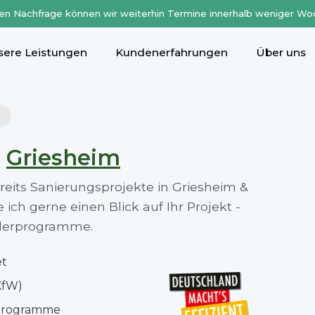
en Nachfrage können wir weiterhin Termine innerhalb weniger Wo
sere Leistungen
Kundenerfahrungen
Über uns
n
Griesheim
ereits Sanierungsprojekte in Griesheim &
ch gerne einen Blick auf Ihr Projekt -
rderprogramme.
et
KfW)
rprogramme