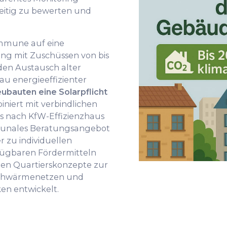
zeitig zu bewerten und
ommune auf eine
g mit Zuschüssen von bis
en Austausch alter
u energieeffizienter
Neubauten eine Solarpflicht
iniert mit verbindlichen
s nach KfW-Effizienzhaus
munales Beratungsangebot
r zu individuellen
fügbaren Fördermitteln
den Quartierskonzepte zur
 Nahwärmenetzen und
en entwickelt.