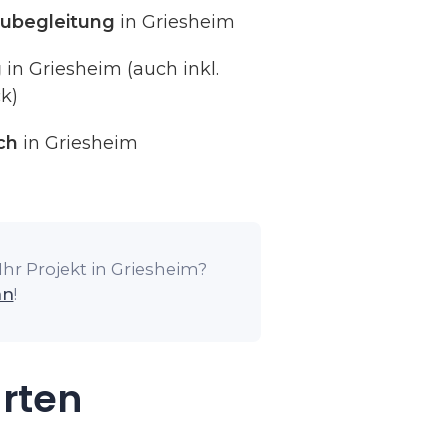
ubegleitung
in Griesheim
g
in Griesheim (auch inkl.
k)
ch
in Griesheim
hr Projekt in Griesheim?
an
!
arten