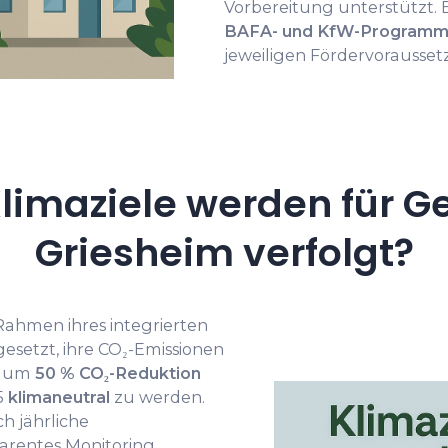
Vorbereitung unterstützt. 
BAFA- und KfW-Program
jeweiligen Fördervoraussetz
limaziele werden für G
Griesheim verfolgt?
 Rahmen ihres integrierten
esetzt, ihre CO₂-Emissionen
90 um
50 % CO₂-Reduktion
5
klimaneutral
zu werden.
h jährliche
parentes Monitoring