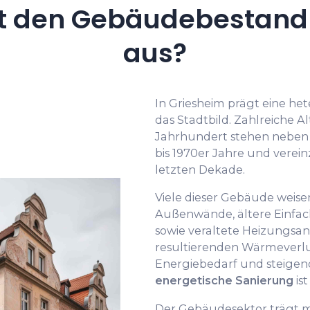
t den Gebäudebestand 
aus?
In Griesheim prägt eine h
das Stadtbild. Zahlreiche 
Jahrhundert stehen neben
bis 1970er Jahre und vere
letzten Dekade.
Viele dieser Gebäude wei
Außenwände, ältere Einfa
sowie veraltete Heizungsan
resultierenden Wärmeverl
Energiebedarf und steigend
energetische Sanierung
is
Der Gebäudesektor trägt 