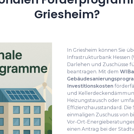
Griesheim?
In Griesheim können Sie üb
Infrastrukturbank Hessen (
Darlehen und Zuschüsse fü
beantragen. Mit dem
WIBa
Gebäudesanierungsprog
Investitionskosten
förderfä
und Kellerdeckendämmung
Heizungstausch oder umf
Effizienzhausstandard. Die
einmaligen Zuschuss von bis
Vor-Ort-Energieberatungen.
einen Antrag bei der Stadtv