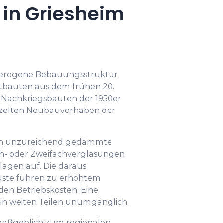
in Griesheim
eterogene Bebauungsstruktur
Altbauten aus dem frühen 20.
 Nachkriegsbauten der 1950er
inzelten Neubauvorhaben der
sen unzureichend gedämmte
ch- oder Zweifachverglasungen
lagen auf. Die daraus
uste führen zu erhöhtem
en Betriebskosten. Eine
t in weiten Teilen unumgänglich.
maßgeblich zum regionalen