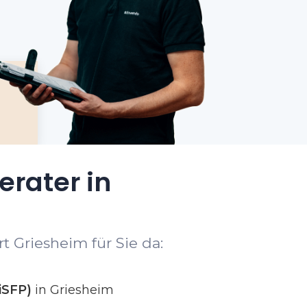
erater in
t Griesheim für Sie da:
iSFP)
in Griesheim