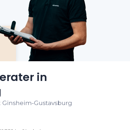
erater in
g
rt Ginsheim-Gustavsburg