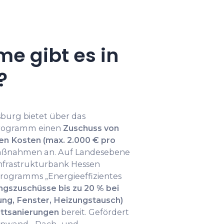
e gibt es in
?
burg bietet über das
rogramm einen
Zuschuss von
gen Kosten (max. 2.000 € pro
nahmen an. Auf Landesebene
 Infrastrukturbank Hessen
rogramms „Energieeffizientes
ngszuschüsse bis zu 20 % bei
g, Fenster, Heizungstausch)
ettsanierungen
bereit. Gefördert