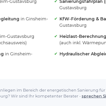
heim-Gustavsburg
Sanierungsfahrplan (
Gustavsburg
gleitung
in Ginsheim-
KfW-Förderung & Ba
Gustavsburg
eim-Gustavsburg
Heizlast-Berechnun
uchsausweis)
(auch inkl. Wärmep
ng
in Ginsheim-
Hydraulischer Abglei
nliegen im Bereich der energetischen Sanierung für 
urg? Wir sind Ihr kompetenter Berater -
sprechen S