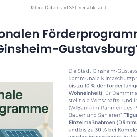
🔒 Ihre Daten sind SSL-verschlüsselt
onalen Förderprogramm
Ginsheim-Gustavsburg
Die Stadt Ginsheim-Gustavs
kommunale Klimaschutzp
bis zu 10 % der förderfähi
Wohneinheit)
für Dämmmaß
stellt die Wirtschafts- und
(WIBank) im Rahmen des P
Bauen und Sanieren“
Tilgu
Einzelmaßnahmen (Dämmun
und bis zu 30 % bei Kompl