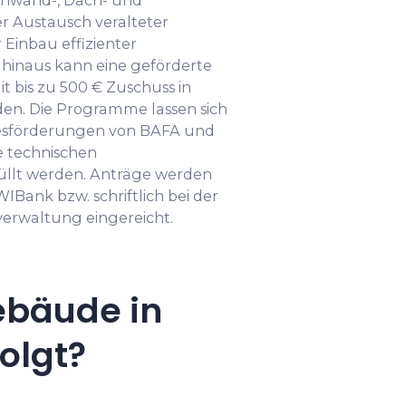
nwand-, Dach- und
 Austausch veralteter
Einbau effizienter
hinaus kann eine geförderte
t bis zu 500 € Zuschuss in
. Die Programme lassen sich
desförderungen von BAFA und
e technischen
üllt werden. Anträge werden
WIBank bzw. schriftlich bei der
verwaltung eingereicht.
ebäude in
olgt?