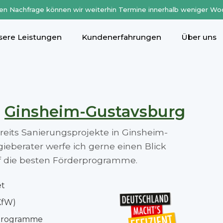
en Nachfrage können wir weiterhin Termine innerhalb weniger Wo
sere Leistungen
Kundenerfahrungen
Über uns
n
Ginsheim-Gustavsburg
ereits Sanierungsprojekte in Ginsheim-
eberater werfe ich gerne einen Blick
auf die besten Förderprogramme.
et
KfW)
rprogramme