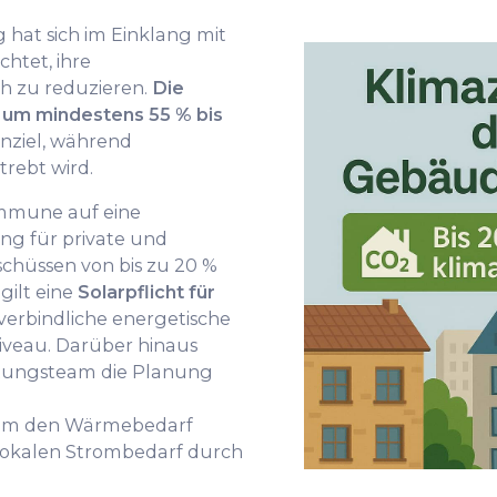
 hat sich im Einklang mit
chtet, ihre
h zu reduzieren.
Die
 um mindestens 55 % bis
enziel, während
rebt wird.
ommune auf eine
g für private und
hüssen von bis zu 20 %
 gilt eine
Solarpflicht für
verbindliche energetische
iveau. Darüber hinaus
ratungsteam die Planung
um den Wärmebedarf
lokalen Strombedarf durch