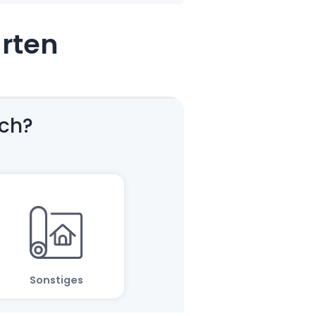
arten