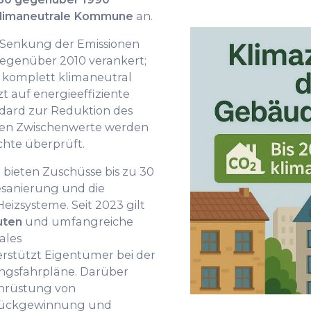
limaneutrale Kommune
an.
ne Senkung der Emissionen
genüber 2010 verankert;
r komplett klimaneutral
t auf energieeffiziente
dard zur Reduktion des
ten Zwischenwerte werden
chte überprüft.
eten Zuschüsse bis zu 30
esanierung und die
izsysteme. Seit 2023 gilt
uten
und umfangreiche
ales
stützt Eigentümer bei der
ungsfahrpläne. Darüber
chrüstung von
rückgewinnung und