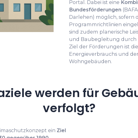
Portal. Dabei ist eine
Kombin
Bundesförderungen
(BAFA-
Darlehen) möglich, sofern d
Programmrichtlinien einge
sind zudem planerische Le
und Baubegleitung durch 
Ziel der Förderungen ist di
Energieverbrauchs und der
Wohngebäuden.
ziele werden für Gebä
verfolgt?
Klimaschutzkonzept ein
Ziel
030 gegenüber 1990