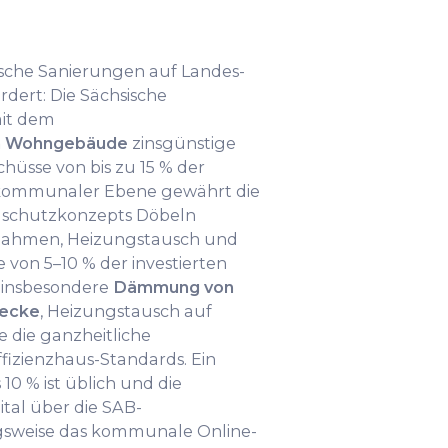
sche Sanierungen auf Landes-
ert: Die Sächsische
mit dem
mm Wohngebäude
zinsgünstige
üsse von bis zu 15 % der
f kommunaler Ebene gewährt die
aschutzkonzepts Döbeln
ahmen, Heizungstausch und
von 5–10 % der investierten
 insbesondere
Dämmung von
decke
, Heizungstausch auf
 die ganzheitliche
izienzhaus-Standards. Ein
10 % ist üblich und die
ital über die SAB-
gsweise das kommunale Online-