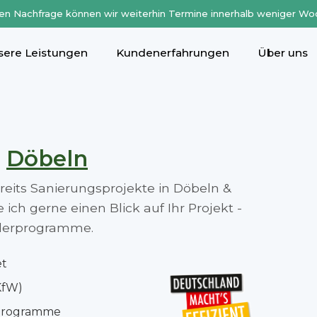
en Nachfrage können wir weiterhin Termine innerhalb weniger Wo
sere Leistungen
Kundenerfahrungen
Über uns
n
Döbeln
ereits Sanierungsprojekte in Döbeln &
ch gerne einen Blick auf Ihr Projekt -
rderprogramme.
et
KfW)
rprogramme