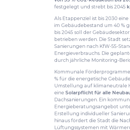
festgelegt und strebt bis 2045
k
Als Etappenziel ist bis 2030 ei
im Gebäudebestand um 40 % ge
bis 2045 soll der Gebäudesekto
betrieben werden. Die Stadt setz
Sanierungen nach KfW-55-Stan
Energieverbrauchs. Die geplan
durch jährliche Monitoring-Beri
Kommunale Förderprogramme bi
% für die energetische Gebäud
Umstellung auf klimaneutrale He
eine
Solarpflicht für alle Neuba
Dachsanierungen. Ein kommun
Energieberatungsangebot unter
Erstellung individueller Sanier
hinaus fördert die Stadt die Na
Lüftungssystemen mit Wärme