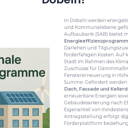
In Döbeln werden energeti
und Kommunalebene geförd
Aufbaubank (SAB) bietet 
Energieeffizienzprogra
Darlehen und Tilgungszusch
förderfähigen Kosten. Au
Stadt im Rahmen des Klim
Zuschüsse für Dämmmaßn
Fenstererneuerung in Höhe 
Summe. Gefördert werden
Dach, Fassade und Keller
erneuerbare Energien sowie
Gebäudesanierung nach Eff
Eigenanteil von mindestens 
Antragsstellung erfolgt dig
Förderplattform beziehun