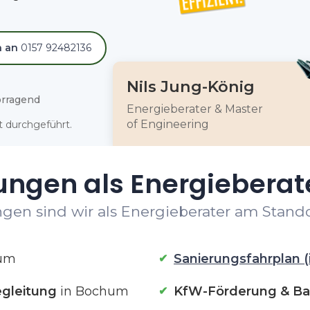
h an
0157 92482136
Nils Jung-König
rragend
Energieberater & Master
of Engineering
 durchgeführt.
ungen als Energiebera
ngen sind wir als Energieberater am Stando
um
Sanierungsfahrplan (
gleitung
in Bochum
KfW-Förderung & Ba