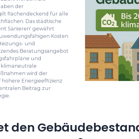
rgaben der
t flächendeckend für alle
lächen. Das städtische
ent Sanieren' gewährt
 zuwendungsfähigen Kosten
Heizungs- und
änzendes Beratungsangebot
ngsfahrpläne und
 klimaneutrale
aßnahmen wird der
 höhere Energieeffizienz
entralen Beitrag zur
gie.
et den Gebäudebestan