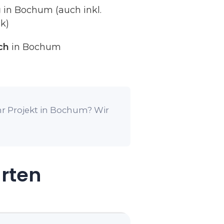
g
in Bochum (auch inkl.
k)
ch
in Bochum
hr Projekt in Bochum? Wir
arten