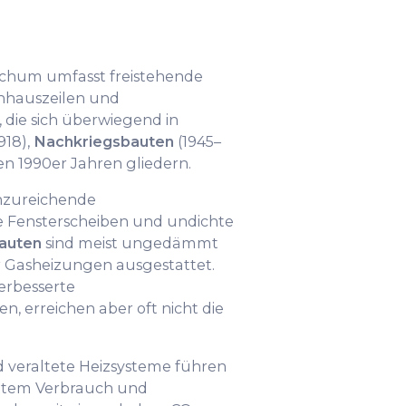
chum umfasst freistehende
nhauszeilen und
ie sich überwiegend in
918),
Nachkriegsbauten
(1945–
n 1990er Jahren gliedern.
nzureichende
Fensterscheiben und undichte
auten
sind meist ungedämmt
r Gasheizungen ausgestattet.
erbesserte
 erreichen aber oft nicht die
veraltete Heizsysteme führen
öhtem Verbrauch und