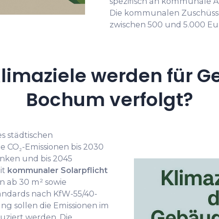
spezifisch an kommunale A
Die kommunalen Zuschüss
zwischen 500 und 5.000 Eu
limaziele werden für G
Bochum verfolgt?
 städtischen
ie CO₂-Emissionen bis 2030
nken und bis 2045
it
kommunaler Solarpflicht
n ab 30 m² sowie
andards nach KfW-55/40-
g sollen die Emissionen im
uziert werden. Die