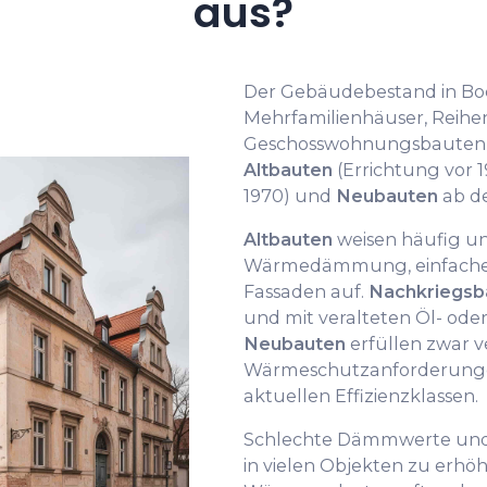
aus?
Der Gebäudebestand in Bo
Mehrfamilienhäuser, Reihe
Geschosswohnungsbauten, d
Altbauten
(Errichtung vor 1
1970) und
Neubauten
ab de
Altbauten
weisen häufig u
Wärmedämmung, einfache 
Fassaden auf.
Nachkriegsb
und mit veralteten Öl- ode
Neubauten
erfüllen zwar v
Wärmeschutzanforderungen,
aktuellen Effizienzklassen.
Schlechte Dämmwerte und 
in vielen Objekten zu erh