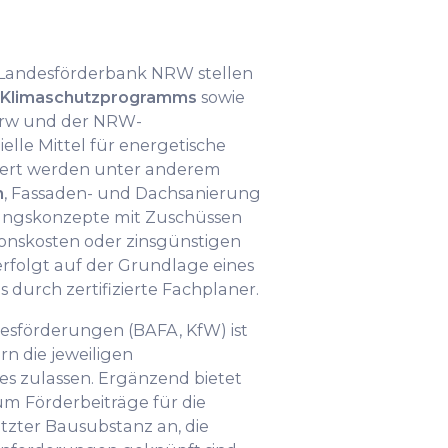
 Landesförderbank NRW stellen
Klimaschutzprogramms
sowie
nrw und der NRW-
ielle Mittel für energetische
dert werden unter anderem
h
, Fassaden- und Dachsanierung
rungskonzepte mit Zuschüssen
tionskosten oder zinsgünstigen
erfolgt auf der Grundlage eines
 durch zertifizierte Fachplaner.
esförderungen (BAFA, KfW) ist
rn die jeweiligen
 zulassen. Ergänzend bietet
m Förderbeiträge für die
zter Bausubstanz an, die