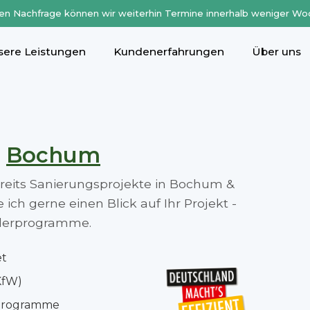
en Nachfrage können wir weiterhin Termine innerhalb weniger Wo
sere Leistungen
Kundenerfahrungen
Über uns
n
Bochum
bereits Sanierungsprojekte in Bochum &
ch gerne einen Blick auf Ihr Projekt -
rderprogramme.
et
KfW)
rprogramme