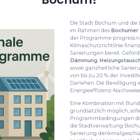
Die Stadt Bochum und die
im Rahmen des
Bochumer 
der Programme progress.
Klimaschutzrichtlinie finanz
Sanierungen bereit. Geför
Dämmung
,
Heizungstausc
sowie ganzheitliche Sanie
von bis zu 20 % der Investi
Darlehen. Die Bewilligung 
Energieeffizienz-Nachweises
Eine Kombination mit Bund
grundsätzlich möglich, sofe
Programmbedingungen dies
die Stadtverwaltung Bochu
Sanierung denkmalgeschüt