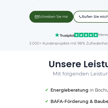
Schreiben Sie mir
📞
Rufen Sie mic
Hervo
3.000+ Kundenprojekte mit 98% Zufriedenheit
Unsere Leist
Mit folgenden Leistu
Energieberatung
in Boch
BAFA-Förderung & Baube