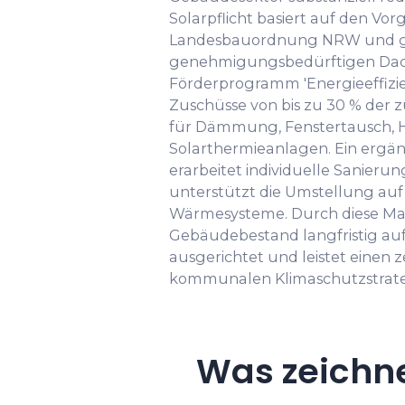
Solarpflicht basiert auf den Vo
Landesbauordnung NRW und gil
genehmigungsbedürftigen Dachf
Förderprogramm 'Energieeffizi
Zuschüsse von bis zu 30 % der
für Dämmung, Fenstertausch, 
Solarthermieanlagen. Ein erg
erarbeitet individuelle Sanieru
unterstützt die Umstellung auf
Wärmesysteme. Durch diese M
Gebäudebestand langfristig auf
ausgerichtet und leistet einen z
kommunalen Klimaschutzstrate
Was zeichn