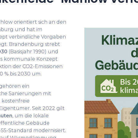
ow orientiert sich an den
nburg und hat im
t verbindliche Vorgaben
egt. Brandenburg strebt
030
(Basisjahr 1990) und
as kommunale Konzept
ktion der CO2-Emissionen
 % bis 2030 um.
gehören ein
che Sanierungen mit
 kostenfreie
igentümer. Seit 2022 gilt
auten
, um die lokale
ffentliche Gebäude
55-Standard modernisiert.
sich auf Wärmedämmung,