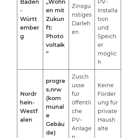
Baden
„Wohn
PV-
Zinsgü
-
en mit
Installa
nstiges
Württ
Zukun
tion
Darleh
ember
ft:
und
en
g
Photo
Speich
voltaik
er
“
möglic
h
Zusch
progre
üsse
Keine
s.nrw
Nordr
für
Förder
(kom
hein-
öffentli
ung für
munal
Westf
che
private
e
alen
PV-
Haush
Gebäu
Anlage
alte
de)
n