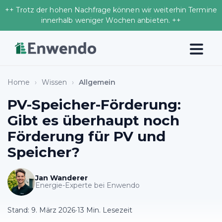
++ Trotz der hohen Nachfrage können wir weiterhin Termine
innerhalb weniger Wochen anbieten. ++
Home
›
Wissen
›
Allgemein
PV-Speicher-Förderung:
Gibt es überhaupt noch
Förderung für PV und
Speicher?
Jan Wanderer
Energie-Experte bei Enwendo
Stand:
9. März 2026
•
13 Min. Lesezeit