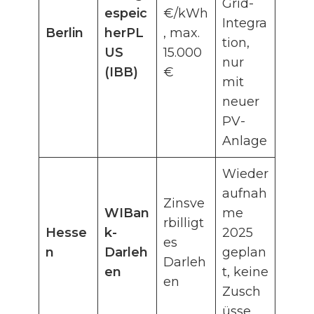
Grid-
espeic
€/kWh
Integra
Berlin
herPL
, max.
tion,
US
15.000
nur
(IBB)
€
mit
neuer
PV-
Anlage
Wieder
aufnah
Zinsve
WIBan
me
rbilligt
Hesse
k-
2025
es
n
Darleh
geplan
Darleh
en
t, keine
en
Zusch
üsse