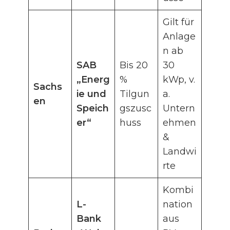
Gilt für
Anlage
n ab
SAB
Bis 20
30
„Energ
%
kWp, v.
Sachs
ie und
Tilgun
a.
en
Speich
gszusc
Untern
er“
huss
ehmen
&
Landwi
rte
Kombi
L-
nation
Bank
aus