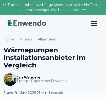
++ Trotz der hohen Nachfrage können wir weiterhin Termine
innerhalb weniger Wochen anbieten. ++
Home
›
Wissen
›
Allgemein
Wärmepumpen
Installationsanbieter im
Vergleich
Jan Wanderer
Energie-Experte bei Enwendo
Stand:
9. März 2026
•
21 Min. Lesezeit