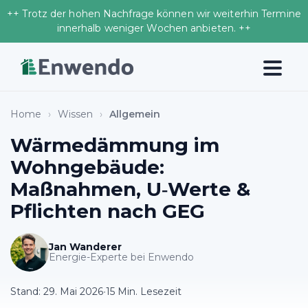
++ Trotz der hohen Nachfrage können wir weiterhin Termine
innerhalb weniger Wochen anbieten. ++
Home
›
Wissen
›
Allgemein
Wärmedämmung im
Wohngebäude:
Maßnahmen, U‑Werte &
Pflichten nach GEG
Jan Wanderer
Energie-Experte bei Enwendo
Stand:
29. Mai 2026
•
15 Min. Lesezeit