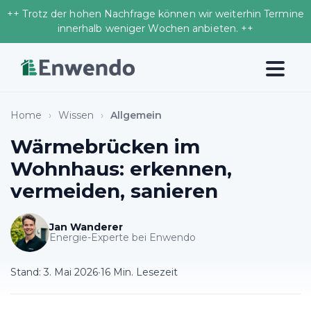
++ Trotz der hohen Nachfrage können wir weiterhin Termine
innerhalb weniger Wochen anbieten. ++
Home
›
Wissen
›
Allgemein
Wärmebrücken im
Wohnhaus: erkennen,
vermeiden, sanieren
Jan Wanderer
Energie-Experte bei Enwendo
Stand:
3. Mai 2026
•
16 Min. Lesezeit