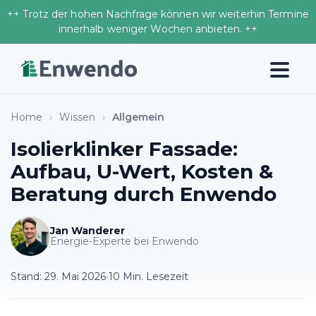
++ Trotz der hohen Nachfrage können wir weiterhin Termine
innerhalb weniger Wochen anbieten. ++
Home
›
Wissen
›
Allgemein
Isolierklinker Fassade:
Aufbau, U-Wert, Kosten &
Beratung durch Enwendo
Jan Wanderer
Energie-Experte bei Enwendo
Stand:
29. Mai 2026
•
10 Min. Lesezeit