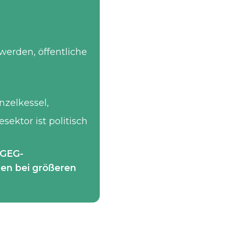
werden, öffentliche
nzelkessel,
ektor ist politisch
GEG-
en bei größeren