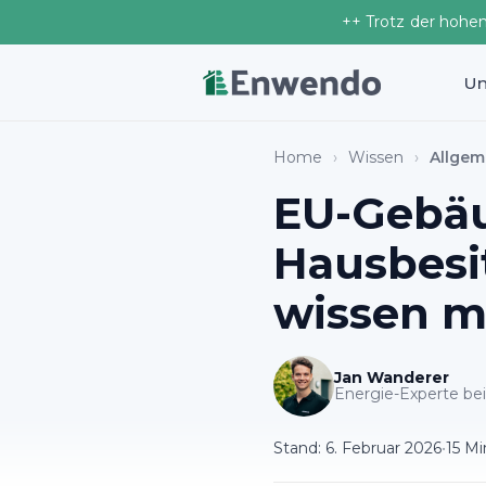
++ Trotz der hohe
Un
Home
›
Wissen
›
Allgem
EU-Gebäu
Hausbesit
wissen 
Jan Wanderer
Energie-Experte b
Stand:
6. Februar 2026
•
15 Mi