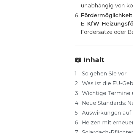
unabhängig von kon
Fördermöglichkeit
B.
KfW-Heizungsf
Fördersätze oder 
📖 Inhalt
1
So gehen Sie vor
2
Was ist die EU-Geb
3
Wichtige Termine 
4
Neue Standards: N
5
Auswirkungen auf W
6
Heizen mit erneue
7
Solardach-Pflicht