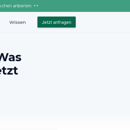
ochen anbieten. ++
Wissen
Jetzt anfragen
 Was
tzt