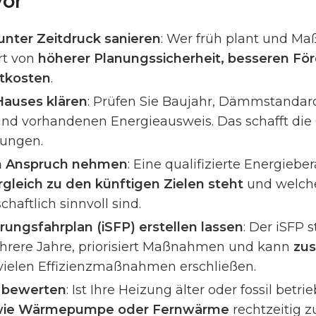
vor
 unter Zeitdruck sanieren
: Wer früh plant und M
ert von
höherer Planungssicherheit, besseren Fö
tkosten
.
Hauses klären
: Prüfen Sie Baujahr, Dämmstandar
nd vorhandenen Energieausweis. Das schafft die 
dungen.
in Anspruch nehmen
: Eine qualifizierte Energiebe
gleich zu den künftigen Zielen steht
und welc
haftlich sinnvoll sind.
erungsfahrplan (iSFP) erstellen lassen
: Der iSFP s
hrere Jahre, priorisiert Maßnahmen und kann
zus
vielen Effizienzmaßnahmen erschließen.
g bewerten
: Ist Ihre Heizung älter oder fossil betri
 wie Wärmepumpe oder Fernwärme
rechtzeitig z