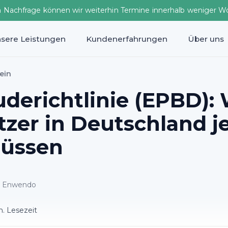
n Nachfrage können wir weiterhin Termine innerhalb weniger W
sere Leistungen
Kundenerfahrungen
Über uns
ein
derichtlinie (EPBD):
zer in Deutschland je
müssen
ei Enwendo
n. Lesezeit