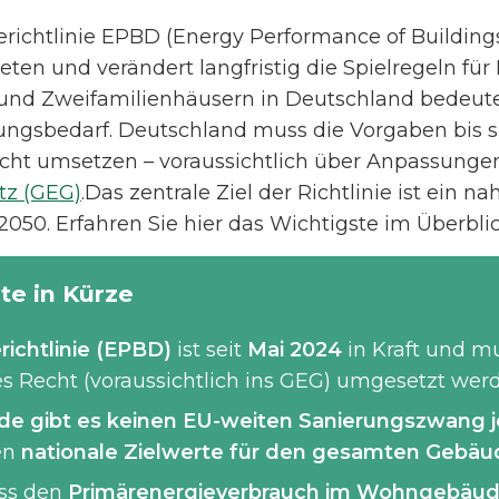
ichtlinie EPBD (Energy Performance of Buildings 
reten und verändert langfristig die Spielregeln für
 und Zweifamilienhäusern in Deutschland bedeutet
ngsbedarf. Deutschland muss die Vorgaben bis s
echt umsetzen – voraussichtlich über Anpassunge
tz (GEG)
.Das zentrale Ziel der Richtlinie ist ein n
50. Erfahren Sie hier das Wichtigste im Überblic
te in Kürze
ichtlinie (EPBD)
ist seit
Mai 2024
in Kraft und m
s Recht (voraussichtlich ins GEG) umgesetzt wer
 gibt es keinen EU-weiten Sanierungszwang je
en
nationale Zielwerte für den gesamten Gebä
ss den
Primärenergieverbrauch im Wohngebäu