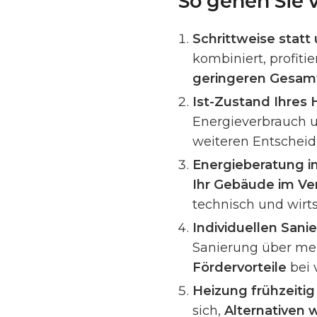
So gehen Sie 
Schrittweise statt
kombiniert, profiti
geringeren Gesam
Ist-Zustand Ihres 
Energieverbrauch u
weiteren Entschei
Energieberatung 
Ihr Gebäude im Ver
technisch und wirtsc
Individuellen Sani
Sanierung über me
Fördervorteile
bei 
Heizung frühzeiti
sich,
Alternativen