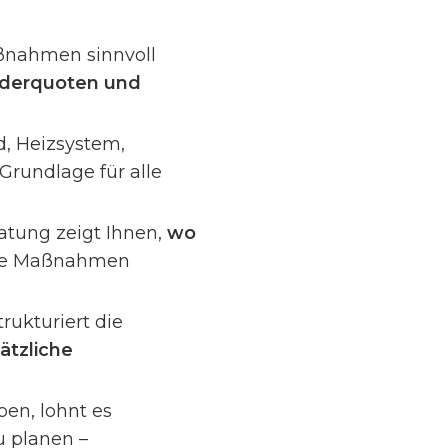
aßnahmen sinnvoll
rderquoten und
d, Heizsystem,
Grundlage für alle
ratung zeigt Ihnen,
wo
he Maßnahmen
trukturiert die
ätzliche
eben, lohnt es
u planen –