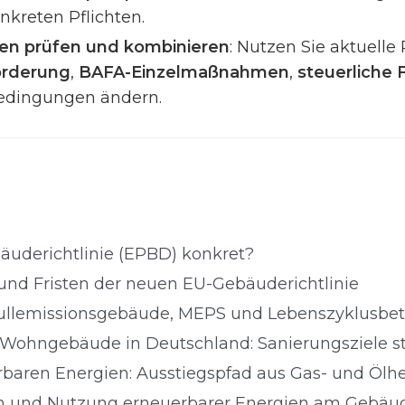
kreten Pflichten.
en prüfen und kombinieren
: Nutzen Sie aktuelle
örderung
,
BAFA-Einzelmaßnahmen
,
steuerliche
Bedingungen ändern.
äuderichtlinie (EPBD) konkret?
und Fristen der neuen EU-Gebäuderichtlinie
ullemissionsgebäude, MEPS und Lebenszyklusbe
ohngebäude in Deutschland: Sanierungsziele stat
rbaren Energien: Ausstiegspfad aus Gas- und Ölh
en und Nutzung erneuerbarer Energien am Gebäu