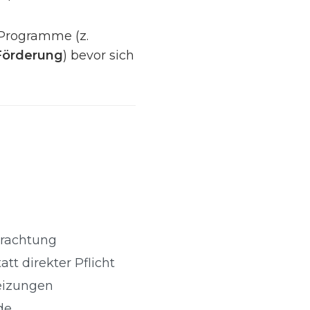
 Programme (z.
 Förderung
) bevor sich
trachtung
t direkter Pflicht
eizungen
de