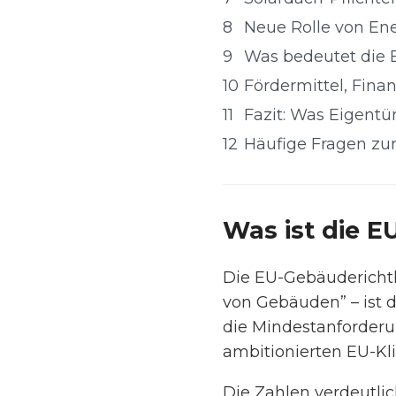
8
Neue Rolle von En
9
Was bedeutet die 
10
Fördermittel, Fin
11
Fazit: Was Eigentüm
12
Häufige Fragen zu
Was ist die E
Die EU-Gebäuderichtli
von Gebäuden” – ist d
die Mindestanforderu
ambitionierten EU-Kli
Die Zahlen verdeutli