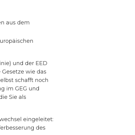
n aus dem
europäischen
inie) und der EED
e Gesetze wie das
selbst schafft noch
ung im GEG und
ie Sie als
echsel eingeleitet:
Verbesserung des