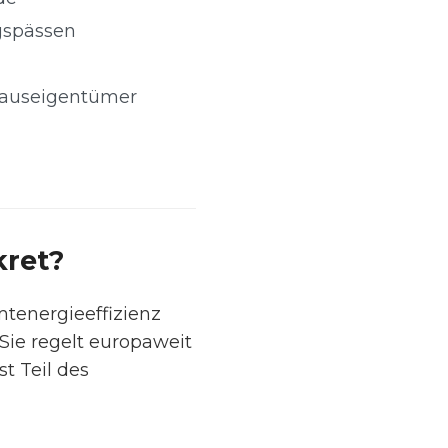
gspässen
 Hauseigentümer
kret?
mtenergieeffizienz
 Sie regelt europaweit
t Teil des