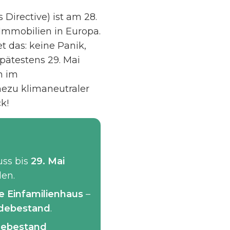
Directive) ist am 28.
 Immobilien in Europa.
 das: keine Panik,
pätestens 29. Mai
n im
ahezu klimaneutraler
k!
uss bis
29. Mai
den.
 Einfamilienhaus
–
udebestand
.
debestand