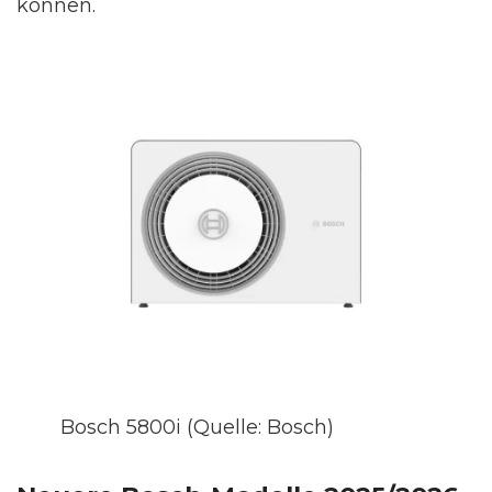
können.
Bosch 5800i (Quelle: Bosch)