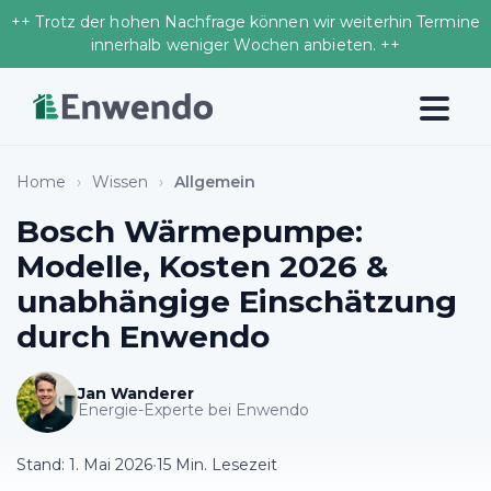
++ Trotz der hohen Nachfrage können wir weiterhin Termine
innerhalb weniger Wochen anbieten. ++
Home
›
Wissen
›
Allgemein
Bosch Wärmepumpe:
Modelle, Kosten 2026 &
unabhängige Einschätzung
durch Enwendo
Jan Wanderer
Energie-Experte bei Enwendo
Stand:
1. Mai 2026
•
15 Min. Lesezeit